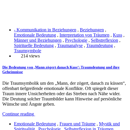
- Kommunikation in Beziehungen
,
Beziehungen
,
Emotionale Bedeutung
,
Interpretation von Träumen
,
Kuss
,
Männer und Beziehungen
,
Psychologie
,
Selbstreflexion
,
Spirituelle Bedeutung
,
Traumanalyse
,
Traumdeutung
,
Traumsymbole
214 views
Die Bedeutung von ‚Mann zögert danach Kuss‘: Traumdeutung und ihre
Geheimnisse
Die Traumsymbolik um den „Mann, der zögert, danach zu küssen“,
offenbart tiefgreifende emotionale Konflikte. Oft spiegelt dieser
Traum innere Unsicherheiten oder das Streben nach Nähe wider.
Die Deutung solcher Traumbilder kann Hinweise auf persönliche
Wünsche und Ängste geben.
Continue reading
Emotionale Bedeutung
,
Frauen und Träume
,
Mystik und
Spiritualität
,
Psychologie
,
Selbstreflexion in Träumen
,