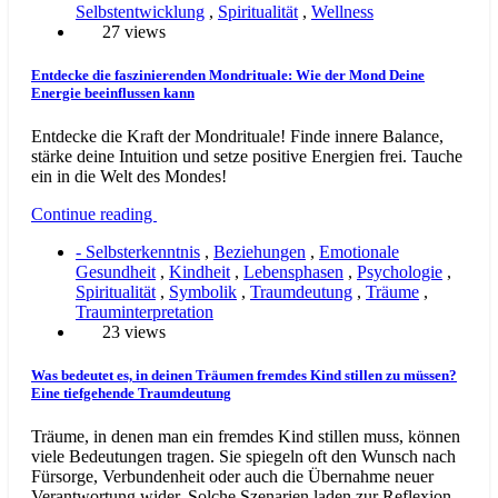
Selbstentwicklung
,
Spiritualität
,
Wellness
27 views
Entdecke die faszinierenden Mondrituale: Wie der Mond Deine
Energie beeinflussen kann
Entdecke die Kraft der Mondrituale! Finde innere Balance,
stärke deine Intuition und setze positive Energien frei. Tauche
ein in die Welt des Mondes!
Continue reading
- Selbsterkenntnis
,
Beziehungen
,
Emotionale
Gesundheit
,
Kindheit
,
Lebensphasen
,
Psychologie
,
Spiritualität
,
Symbolik
,
Traumdeutung
,
Träume
,
Trauminterpretation
23 views
Was bedeutet es, in deinen Träumen fremdes Kind stillen zu müssen?
Eine tiefgehende Traumdeutung
Träume, in denen man ein fremdes Kind stillen muss, können
viele Bedeutungen tragen. Sie spiegeln oft den Wunsch nach
Fürsorge, Verbundenheit oder auch die Übernahme neuer
Verantwortung wider. Solche Szenarien laden zur Reflexion