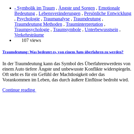
- Symbolik im Traum
,
Ängste und Sorgen
,
Emotionale
Bedeutung
,
Lebensveränderungen
,
Persönliche Entwicklung
,
Psychologie
,
Traumanalyse
,
Traumdeutung
,
Traumdeutung Methoden
,
Trauminterpretation
,
Traumpsychologie
,
Traumsymbole
,
Unterbewusstsein
,
Verkehrsträume
107 views
Traumdeutung: Was bedeutet es, von einem Auto überfahren zu werden?
In der Traumdeutung kann das Symbol des Überfahrenwerdens von
einem Auto tiefere Ängste und unbewusste Konflikte widerspiegeln.
Oft steht es für ein Gefühl der Machtlosigkeit oder das
Vorankommen im Leben, das durch äußere Einflüsse bedroht wird.
Continue reading