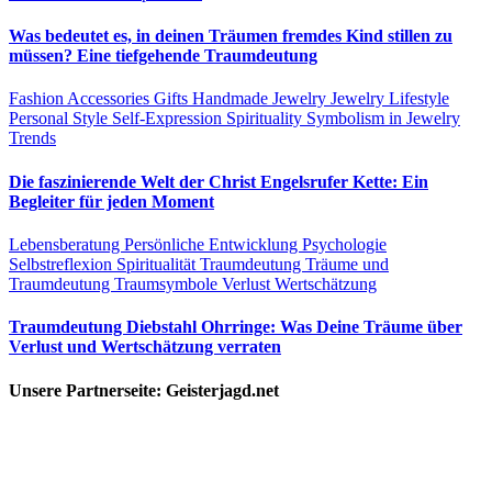
Was bedeutet es, in deinen Träumen fremdes Kind stillen zu
müssen? Eine tiefgehende Traumdeutung
Fashion Accessories
Gifts
Handmade Jewelry
Jewelry
Lifestyle
Personal Style
Self-Expression
Spirituality
Symbolism in Jewelry
Trends
Die faszinierende Welt der Christ Engelsrufer Kette: Ein
Begleiter für jeden Moment
Lebensberatung
Persönliche Entwicklung
Psychologie
Selbstreflexion
Spiritualität
Traumdeutung
Träume und
Traumdeutung
Traumsymbole
Verlust
Wertschätzung
Traumdeutung Diebstahl Ohrringe: Was Deine Träume über
Verlust und Wertschätzung verraten
Unsere Partnerseite: Geisterjagd.net