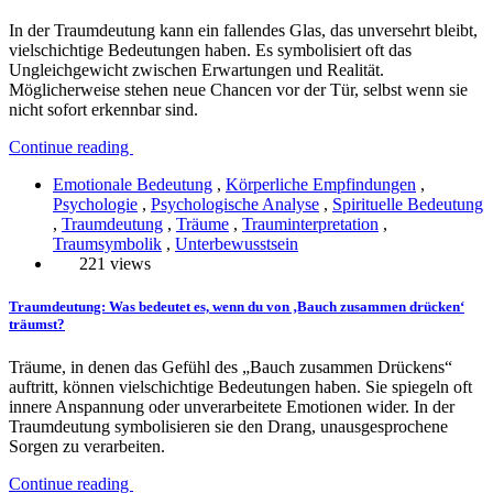
In der Traumdeutung kann ein fallendes Glas, das unversehrt bleibt,
vielschichtige Bedeutungen haben. Es symbolisiert oft das
Ungleichgewicht zwischen Erwartungen und Realität.
Möglicherweise stehen neue Chancen vor der Tür, selbst wenn sie
nicht sofort erkennbar sind.
Continue reading
Emotionale Bedeutung
,
Körperliche Empfindungen
,
Psychologie
,
Psychologische Analyse
,
Spirituelle Bedeutung
,
Traumdeutung
,
Träume
,
Trauminterpretation
,
Traumsymbolik
,
Unterbewusstsein
221 views
Traumdeutung: Was bedeutet es, wenn du von ‚Bauch zusammen drücken‘
träumst?
Träume, in denen das Gefühl des „Bauch zusammen Drückens“
auftritt, können vielschichtige Bedeutungen haben. Sie spiegeln oft
innere Anspannung oder unverarbeitete Emotionen wider. In der
Traumdeutung symbolisieren sie den Drang, unausgesprochene
Sorgen zu verarbeiten.
Continue reading