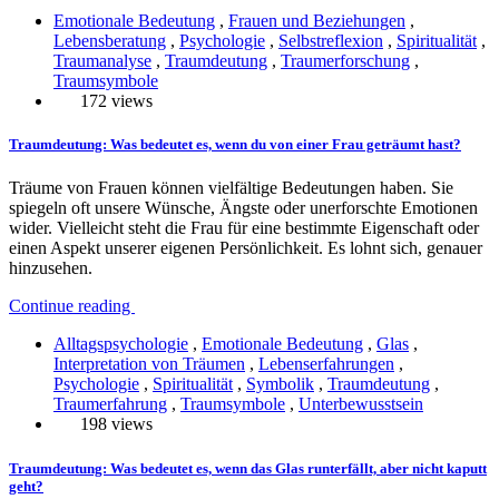
Emotionale Bedeutung
,
Frauen und Beziehungen
,
Lebensberatung
,
Psychologie
,
Selbstreflexion
,
Spiritualität
,
Traumanalyse
,
Traumdeutung
,
Traumerforschung
,
Traumsymbole
172 views
Traumdeutung: Was bedeutet es, wenn du von einer Frau geträumt hast?
Träume von Frauen können vielfältige Bedeutungen haben. Sie
spiegeln oft unsere Wünsche, Ängste oder unerforschte Emotionen
wider. Vielleicht steht die Frau für eine bestimmte Eigenschaft oder
einen Aspekt unserer eigenen Persönlichkeit. Es lohnt sich, genauer
hinzusehen.
Continue reading
Alltagspsychologie
,
Emotionale Bedeutung
,
Glas
,
Interpretation von Träumen
,
Lebenserfahrungen
,
Psychologie
,
Spiritualität
,
Symbolik
,
Traumdeutung
,
Traumerfahrung
,
Traumsymbole
,
Unterbewusstsein
198 views
Traumdeutung: Was bedeutet es, wenn das Glas runterfällt, aber nicht kaputt
geht?