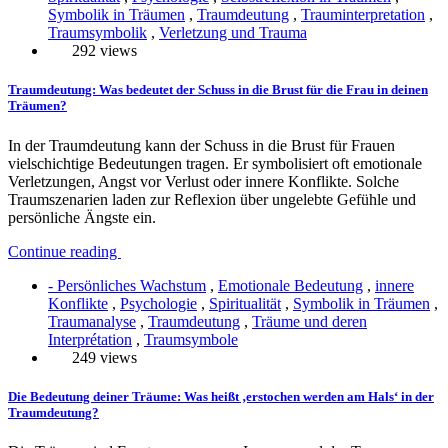
Symbolik in Träumen
,
Traumdeutung
,
Trauminterpretation
,
Traumsymbolik
,
Verletzung und Trauma
292 views
Traumdeutung: Was bedeutet der Schuss in die Brust für die Frau in deinen
Träumen?
In der Traumdeutung kann der Schuss in die Brust für Frauen
vielschichtige Bedeutungen tragen. Er symbolisiert oft emotionale
Verletzungen, Angst vor Verlust oder innere Konflikte. Solche
Traumszenarien laden zur Reflexion über ungelebte Gefühle und
persönliche Ängste ein.
Continue reading
- Persönliches Wachstum
,
Emotionale Bedeutung
,
innere
Konflikte
,
Psychologie
,
Spiritualität
,
Symbolik in Träumen
,
Traumanalyse
,
Traumdeutung
,
Träume und deren
Interprétation
,
Traumsymbole
249 views
Die Bedeutung deiner Träume: Was heißt ‚erstochen werden am Hals‘ in der
Traumdeutung?