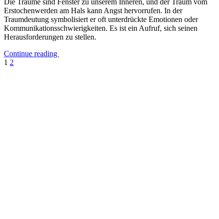
Die Träume sind Fenster zu unserem Inneren, und der Traum vom
Erstochenwerden am Hals kann Angst hervorrufen. In der
Traumdeutung symbolisiert er oft unterdrückte Emotionen oder
Kommunikationsschwierigkeiten. Es ist ein Aufruf, sich seinen
Herausforderungen zu stellen.
Continue reading
Seitennummerierung
1
2
der
Beiträge