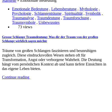
Startseite
»
Emotionale Bedeutung
Emotionale Bedeutung
,
Lebensberatung
,
Mythologie
,
Psychologie
,
Schlangenträume
,
Spiritualität
,
Symbolik
,
Traumanalyse
,
Traumdeutung
,
Traumforschung
,
Traumsymbole
,
Unbewusstes
73 views
Grosse Schlange Traumdeutung: Was dir der Traum von der großen
Schlange wirklich sagen möchte
Träume von großen Schlangen faszinieren und beunruhigen
zugleich. Diese eindrucksvollen Wesen stehen oft für
Transformation, Angst oder verborgene Wahrheit. Die Deutung
hängt vom persönlichen Kontext ab und kann tiefere Einsichten in
das eigene Leben bieten.
Continue reading