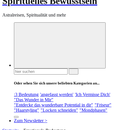
Spirituelles Bewusstsein
Astralreisen, Spiritualität und mehr
Suchen
nach:
Oder sehen Sie sich unsere beliebten Kategorien an...
:3 Bedeutung
'angefasst werden'
'Ich Vermisse Dich'
"Das Wunder in Mir"
"Entdecke das wunderbare Potential in dir"
"Friseur"
"Haarstyling"
"Locken schneiden"
"Mondphasen"
Zum Newsletter >