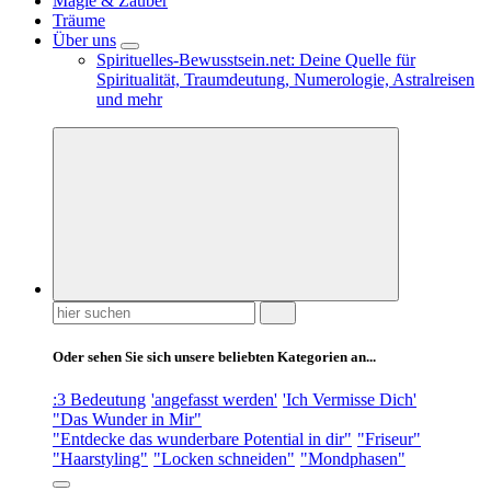
Magie & Zauber
Träume
Über uns
Spirituelles-Bewusstsein.net: Deine Quelle für
Spiritualität, Traumdeutung, Numerologie, Astralreisen
und mehr
Suchen
nach:
Oder sehen Sie sich unsere beliebten Kategorien an...
:3 Bedeutung
'angefasst werden'
'Ich Vermisse Dich'
"Das Wunder in Mir"
"Entdecke das wunderbare Potential in dir"
"Friseur"
"Haarstyling"
"Locken schneiden"
"Mondphasen"