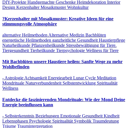
DIY-Projekte
Handgemachte Geschenke
Heimdekoration
Interior
Design
Kerzenhalter
Mosaikmuster
Wohnkultur
?Kerzenhalter mit Mosaikmuster: Kreative Ideen für eine
stimmungsvolle Atmosphäre
alternative Heilmethoden
Alternative Medizin
Bachblüten
energetische Heilmethoden
ganzheitliche Gesundheit
Haustierpflege
Naturheilkunde
Pflanzenheilkunde
Stressbewältigung für Tiere.
Tiergesundheit
Tierheilkunde
Tierpsychologie
Wellness für Tiere
Mit Bachblüten unsere Haustiere heilen: Sanfte Wege zu mehr
Wohlbefinden
- Astrologie
Achtsamkeit
Energiearbeit
Lunar Cycle
Meditation
Mondrituale
Naturverbundenheit
Selbstentwicklung
Spiritualität
Wellness
Entdecke die faszinierenden Mondrituale: Wie der Mond Deine
Energie beeinflussen kann
- Selbsterkenntnis
Beziehungen
Emotionale Gesundheit
Kindheit
Lebensphasen
Psychologie
Spiritualität
Symbolik
Traumdeutung
Träume
Trauminterpretation