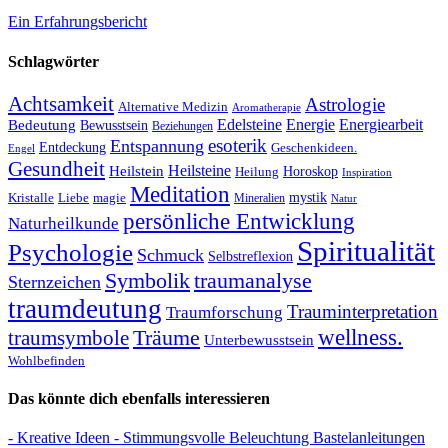
Ein Erfahrungsbericht
Schlagwörter
Achtsamkeit
Astrologie
Alternative Medizin
Aromatherapie
Edelsteine
Energie
Energiearbeit
Bedeutung
Bewusstsein
Beziehungen
esoterik
Entspannung
Entdeckung
Geschenkideen.
Engel
Gesundheit
Heilsteine
Heilstein
Horoskop
Heilung
Inspiration
Meditation
Kristalle
magie
mystik
Liebe
Mineralien
Natur
persönliche Entwicklung
Naturheilkunde
Spiritualität
Psychologie
Schmuck
Selbstreflexion
Symbolik
traumanalyse
Sternzeichen
traumdeutung
Trauminterpretation
Traumforschung
Träume
wellness.
traumsymbole
Unterbewusstsein
Wohlbefinden
Das könnte dich ebenfalls interessieren
- Kreative Ideen
- Stimmungsvolle Beleuchtung
Bastelanleitungen