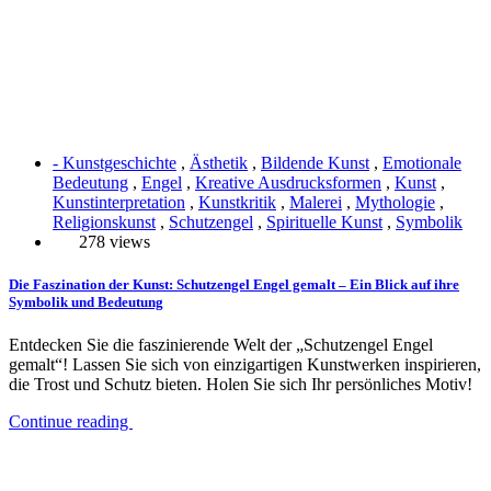
- Kunstgeschichte
,
Ästhetik
,
Bildende Kunst
,
Emotionale
Bedeutung
,
Engel
,
Kreative Ausdrucksformen
,
Kunst
,
Kunstinterpretation
,
Kunstkritik
,
Malerei
,
Mythologie
,
Religionskunst
,
Schutzengel
,
Spirituelle Kunst
,
Symbolik
278 views
Die Faszination der Kunst: Schutzengel Engel gemalt – Ein Blick auf ihre
Symbolik und Bedeutung
Entdecken Sie die faszinierende Welt der „Schutzengel Engel
gemalt“! Lassen Sie sich von einzigartigen Kunstwerken inspirieren,
die Trost und Schutz bieten. Holen Sie sich Ihr persönliches Motiv!
Continue reading