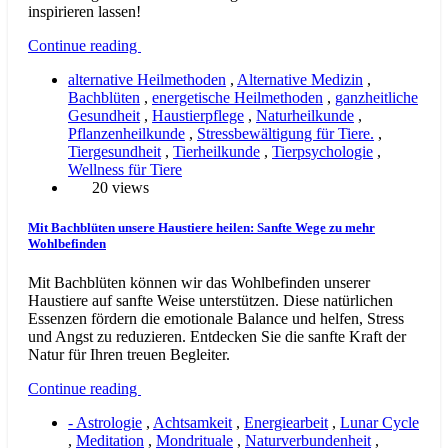
inspirieren lassen!
Continue reading
alternative Heilmethoden
,
Alternative Medizin
,
Bachblüten
,
energetische Heilmethoden
,
ganzheitliche
Gesundheit
,
Haustierpflege
,
Naturheilkunde
,
Pflanzenheilkunde
,
Stressbewältigung für Tiere.
,
Tiergesundheit
,
Tierheilkunde
,
Tierpsychologie
,
Wellness für Tiere
20 views
Mit Bachblüten unsere Haustiere heilen: Sanfte Wege zu mehr
Wohlbefinden
Mit Bachblüten können wir das Wohlbefinden unserer
Haustiere auf sanfte Weise unterstützen. Diese natürlichen
Essenzen fördern die emotionale Balance und helfen, Stress
und Angst zu reduzieren. Entdecken Sie die sanfte Kraft der
Natur für Ihren treuen Begleiter.
Continue reading
- Astrologie
,
Achtsamkeit
,
Energiearbeit
,
Lunar Cycle
,
Meditation
,
Mondrituale
,
Naturverbundenheit
,