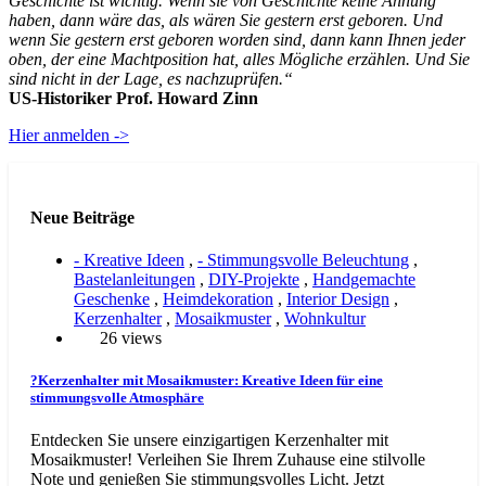
Geschichte ist wichtig. Wenn sie von Geschichte keine Ahnung
haben, dann wäre das, als wären Sie gestern erst geboren. Und
wenn Sie gestern erst geboren worden sind, dann kann Ihnen jeder
oben, der eine Machtposition hat, alles Mögliche erzählen. Und Sie
sind nicht in der Lage, es nachzuprüfen.“
US-Historiker Prof. Howard Zinn
Hier anmelden ->
Neue Beiträge
- Kreative Ideen
,
- Stimmungsvolle Beleuchtung
,
Bastelanleitungen
,
DIY-Projekte
,
Handgemachte
Geschenke
,
Heimdekoration
,
Interior Design
,
Kerzenhalter
,
Mosaikmuster
,
Wohnkultur
26 views
?Kerzenhalter mit Mosaikmuster: Kreative Ideen für eine
stimmungsvolle Atmosphäre
Entdecken Sie unsere einzigartigen Kerzenhalter mit
Mosaikmuster! Verleihen Sie Ihrem Zuhause eine stilvolle
Note und genießen Sie stimmungsvolles Licht. Jetzt