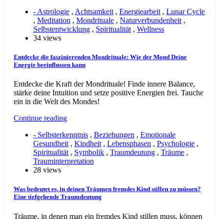
- Astrologie
,
Achtsamkeit
,
Energiearbeit
,
Lunar Cycle
,
Meditation
,
Mondrituale
,
Naturverbundenheit
,
Selbstentwicklung
,
Spiritualität
,
Wellness
34 views
Entdecke die faszinierenden Mondrituale: Wie der Mond Deine
Energie beeinflussen kann
Entdecke die Kraft der Mondrituale! Finde innere Balance,
stärke deine Intuition und setze positive Energien frei. Tauche
ein in die Welt des Mondes!
Continue reading
- Selbsterkenntnis
,
Beziehungen
,
Emotionale
Gesundheit
,
Kindheit
,
Lebensphasen
,
Psychologie
,
Spiritualität
,
Symbolik
,
Traumdeutung
,
Träume
,
Trauminterpretation
28 views
Was bedeutet es, in deinen Träumen fremdes Kind stillen zu müssen?
Eine tiefgehende Traumdeutung
Träume, in denen man ein fremdes Kind stillen muss, können