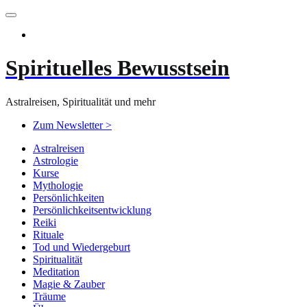
Zum
Inhalt
springen
Spirituelles Bewusstsein
Astralreisen, Spiritualität und mehr
Zum Newsletter >
Astralreisen
Astrologie
Kurse
Mythologie
Persönlichkeiten
Persönlichkeitsentwicklung
Reiki
Rituale
Tod und Wiedergeburt
Spiritualität
Meditation
Magie & Zauber
Träume