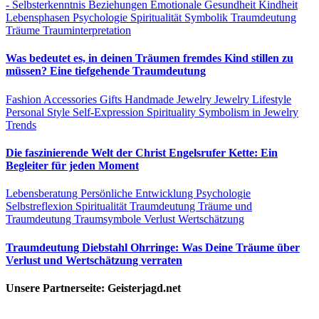
- Selbsterkenntnis
Beziehungen
Emotionale Gesundheit
Kindheit
Lebensphasen
Psychologie
Spiritualität
Symbolik
Traumdeutung
Träume
Trauminterpretation
Was bedeutet es, in deinen Träumen fremdes Kind stillen zu
müssen? Eine tiefgehende Traumdeutung
Fashion Accessories
Gifts
Handmade Jewelry
Jewelry
Lifestyle
Personal Style
Self-Expression
Spirituality
Symbolism in Jewelry
Trends
Die faszinierende Welt der Christ Engelsrufer Kette: Ein
Begleiter für jeden Moment
Lebensberatung
Persönliche Entwicklung
Psychologie
Selbstreflexion
Spiritualität
Traumdeutung
Träume und
Traumdeutung
Traumsymbole
Verlust
Wertschätzung
Traumdeutung Diebstahl Ohrringe: Was Deine Träume über
Verlust und Wertschätzung verraten
Unsere Partnerseite: Geisterjagd.net