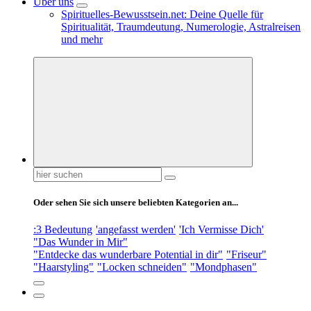
Über uns
Spirituelles-Bewusstsein.net: Deine Quelle für
Spiritualität, Traumdeutung, Numerologie, Astralreisen
und mehr
Suchen
nach:
Oder sehen Sie sich unsere beliebten Kategorien an...
:3 Bedeutung
'angefasst werden'
'Ich Vermisse Dich'
"Das Wunder in Mir"
"Entdecke das wunderbare Potential in dir"
"Friseur"
"Haarstyling"
"Locken schneiden"
"Mondphasen"