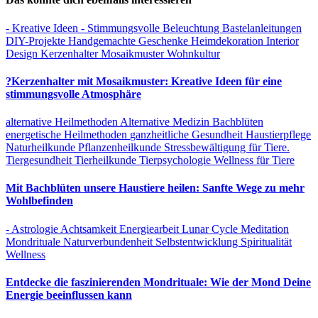
- Kreative Ideen
- Stimmungsvolle Beleuchtung
Bastelanleitungen
DIY-Projekte
Handgemachte Geschenke
Heimdekoration
Interior
Design
Kerzenhalter
Mosaikmuster
Wohnkultur
?Kerzenhalter mit Mosaikmuster: Kreative Ideen für eine
stimmungsvolle Atmosphäre
alternative Heilmethoden
Alternative Medizin
Bachblüten
energetische Heilmethoden
ganzheitliche Gesundheit
Haustierpflege
Naturheilkunde
Pflanzenheilkunde
Stressbewältigung für Tiere.
Tiergesundheit
Tierheilkunde
Tierpsychologie
Wellness für Tiere
Mit Bachblüten unsere Haustiere heilen: Sanfte Wege zu mehr
Wohlbefinden
- Astrologie
Achtsamkeit
Energiearbeit
Lunar Cycle
Meditation
Mondrituale
Naturverbundenheit
Selbstentwicklung
Spiritualität
Wellness
Entdecke die faszinierenden Mondrituale: Wie der Mond Deine
Energie beeinflussen kann