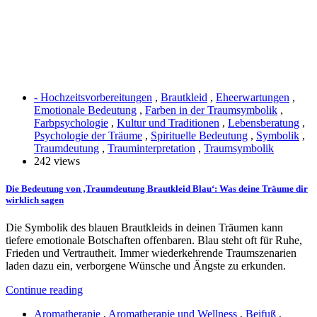
- Hochzeitsvorbereitungen
,
Brautkleid
,
Eheerwartungen
,
Emotionale Bedeutung
,
Farben in der Traumsymbolik
,
Farbpsychologie
,
Kultur und Traditionen
,
Lebensberatung
,
Psychologie der Träume
,
Spirituelle Bedeutung
,
Symbolik
,
Traumdeutung
,
Trauminterpretation
,
Traumsymbolik
242 views
Die Bedeutung von ‚Traumdeutung Brautkleid Blau‘: Was deine Träume dir
wirklich sagen
Die Symbolik des blauen Brautkleids in deinen Träumen kann
tiefere emotionale Botschaften offenbaren. Blau steht oft für Ruhe,
Frieden und Vertrautheit. Immer wiederkehrende Traumszenarien
laden dazu ein, verborgene Wünsche und Ängste zu erkunden.
Continue reading
Aromatherapie
,
Aromatherapie und Wellness
,
Beifuß
,