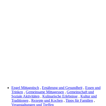
Engel Mittagstisch
,
Ernährung und Gesundheit
,
Essen und
Trinken
,
Gemeinsame Mittagessen
,
Gemeinschaft und
Soziale Aktivitäten
,
Kulinarische Erlebnisse
,
Kultur und
Traditionen
,
Rezepte und Kochen
,
Tipps für Familien
,
Veranstaltungen und Treffen