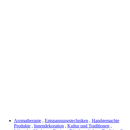
Aromatherapie
,
Entspannungstechniken
,
Handgemachte
Produkte
,
Innendekoration
,
Kultur und Traditionen
,