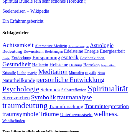
Spiritual Bundle (ein sehr schönes Hörbuch!)
Seelenreisen – Wikipedia
Ein Erfahrungsbericht
Schlagwörter
Achtsamkeit
Astrologie
Alternative Medizin
Aromatherapie
Edelsteine
Energie
Energiearbeit
Bedeutung
Bewusstsein
Beziehungen
esoterik
Entspannung
Entdeckung
Geschenkideen.
Engel
Gesundheit
Heilsteine
Heilstein
Horoskop
Heilung
Inspiration
Meditation
Kristalle
magie
mystik
Liebe
Mineralien
Natur
persönliche Entwicklung
Naturheilkunde
Spiritualität
Psychologie
Schmuck
Selbstreflexion
Symbolik
traumanalyse
Sternzeichen
traumdeutung
Trauminterpretation
Traumforschung
Träume
wellness.
traumsymbole
Unterbewusstsein
Wohlbefinden
Das könnte dich ebenfalls interessieren