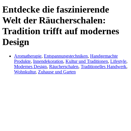
Entdecke die faszinierende
Welt der Räucherschalen:
Tradition trifft auf modernes
Design
Aromatherapie
,
Entspannungstechniken
,
Handgemachte
Produkte
,
Innendekoration
,
Kultur und Traditionen
,
Lifestyle
,
Modernes Design
,
Räucherschalen
,
Traditionelles Handwerk
,
Wohnkultur
,
Zuhause und Garten