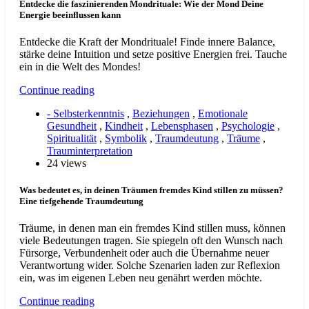
Entdecke die faszinierenden Mondrituale: Wie der Mond Deine
Energie beeinflussen kann
Entdecke die Kraft der Mondrituale! Finde innere Balance,
stärke deine Intuition und setze positive Energien frei. Tauche
ein in die Welt des Mondes!
Continue reading
- Selbsterkenntnis
,
Beziehungen
,
Emotionale
Gesundheit
,
Kindheit
,
Lebensphasen
,
Psychologie
,
Spiritualität
,
Symbolik
,
Traumdeutung
,
Träume
,
Trauminterpretation
24 views
Was bedeutet es, in deinen Träumen fremdes Kind stillen zu müssen?
Eine tiefgehende Traumdeutung
Träume, in denen man ein fremdes Kind stillen muss, können
viele Bedeutungen tragen. Sie spiegeln oft den Wunsch nach
Fürsorge, Verbundenheit oder auch die Übernahme neuer
Verantwortung wider. Solche Szenarien laden zur Reflexion
ein, was im eigenen Leben neu genährt werden möchte.
Continue reading