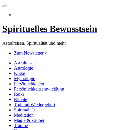
Zum
Inhalt
springen
Spirituelles Bewusstsein
Astralreisen, Spiritualität und mehr
Zum Newsletter >
Astralreisen
Astrologie
Kurse
Mythologie
Persönlichkeiten
Persönlichkeitsentwicklung
Reiki
Rituale
Tod und Wiedergeburt
Spiritualität
Meditation
Magie & Zauber
Träume