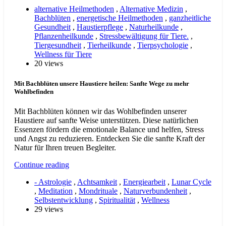
alternative Heilmethoden
,
Alternative Medizin
,
Bachblüten
,
energetische Heilmethoden
,
ganzheitliche
Gesundheit
,
Haustierpflege
,
Naturheilkunde
,
Pflanzenheilkunde
,
Stressbewältigung für Tiere.
,
Tiergesundheit
,
Tierheilkunde
,
Tierpsychologie
,
Wellness für Tiere
20 views
Mit Bachblüten unsere Haustiere heilen: Sanfte Wege zu mehr
Wohlbefinden
Mit Bachblüten können wir das Wohlbefinden unserer
Haustiere auf sanfte Weise unterstützen. Diese natürlichen
Essenzen fördern die emotionale Balance und helfen, Stress
und Angst zu reduzieren. Entdecken Sie die sanfte Kraft der
Natur für Ihren treuen Begleiter.
Continue reading
- Astrologie
,
Achtsamkeit
,
Energiearbeit
,
Lunar Cycle
,
Meditation
,
Mondrituale
,
Naturverbundenheit
,
Selbstentwicklung
,
Spiritualität
,
Wellness
29 views