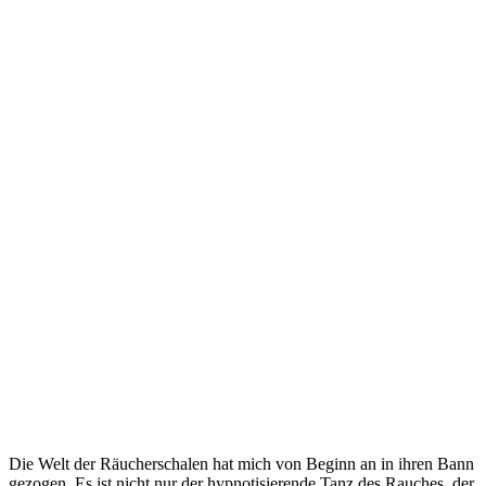
Die Welt der Räucherschalen hat mich von Beginn an in ihren Bann
gezogen. Es ist nicht nur der hypnotisierende Tanz des Rauches, der