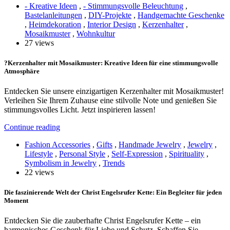
- Kreative Ideen
,
- Stimmungsvolle Beleuchtung
,
Bastelanleitungen
,
DIY-Projekte
,
Handgemachte Geschenke
,
Heimdekoration
,
Interior Design
,
Kerzenhalter
,
Mosaikmuster
,
Wohnkultur
27 views
?Kerzenhalter mit Mosaikmuster: Kreative Ideen für eine stimmungsvolle
Atmosphäre
Entdecken Sie unsere einzigartigen Kerzenhalter mit Mosaikmuster!
Verleihen Sie Ihrem Zuhause eine stilvolle Note und genießen Sie
stimmungsvolles Licht. Jetzt inspirieren lassen!
Continue reading
Fashion Accessories
,
Gifts
,
Handmade Jewelry
,
Jewelry
,
Lifestyle
,
Personal Style
,
Self-Expression
,
Spirituality
,
Symbolism in Jewelry
,
Trends
22 views
Die faszinierende Welt der Christ Engelsrufer Kette: Ein Begleiter für jeden
Moment
Entdecken Sie die zauberhafte Christ Engelsrufer Kette – ein
harmonisches Geschenk für Liebe und Schutz. Schaffen Sie