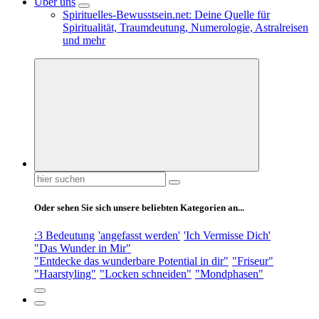
Über uns
Spirituelles-Bewusstsein.net: Deine Quelle für
Spiritualität, Traumdeutung, Numerologie, Astralreisen
und mehr
Suchen
nach:
Oder sehen Sie sich unsere beliebten Kategorien an...
:3 Bedeutung
'angefasst werden'
'Ich Vermisse Dich'
"Das Wunder in Mir"
"Entdecke das wunderbare Potential in dir"
"Friseur"
"Haarstyling"
"Locken schneiden"
"Mondphasen"