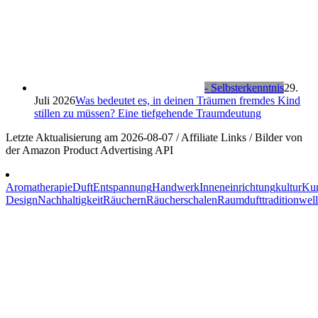
- Selbsterkenntnis
29.
Juli 2026
Was bedeutet es, in deinen Träumen fremdes Kind
stillen zu müssen? Eine tiefgehende Traumdeutung
Letzte Aktualisierung am 2026-08-07 / Affiliate Links / Bilder von
der Amazon Product Advertising API
Aromatherapie
Duft
Entspannung
Handwerk
Inneneinrichtung
kultur
Ku
Design
Nachhaltigkeit
Räuchern
Räucherschalen
Raumduft
tradition
well