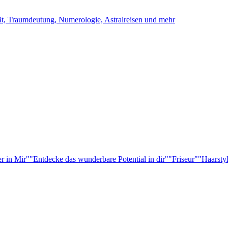
ität, Traumdeutung, Numerologie, Astralreisen und mehr
r in Mir"
"Entdecke das wunderbare Potential in dir"
"Friseur"
"Haarsty