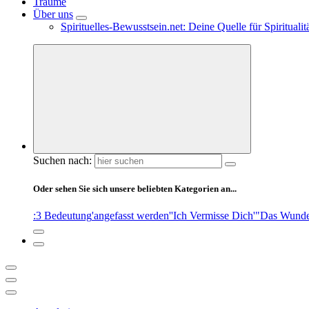
Träume
Über uns
Spirituelles-Bewusstsein.net: Deine Quelle für Spiritual
Suchen nach:
Oder sehen Sie sich unsere beliebten Kategorien an...
:3 Bedeutung
'angefasst werden'
'Ich Vermisse Dich'
"Das Wunde