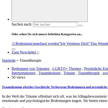
Suchen nach:
Oder sehen Sie sich unsere beliebten Kategorien an...
:3 Bedeutung
'angefasst werden'
'Ich Vermisse Dich'
"Das Wunde
Zum Newsletter >
Startseite
»
Traumtherapie
Bedeutung von Träumen
,
LGBTQ+ Themen
,
Persönliche En
Interpretationen
,
Traumdeutung
,
Träume
,
Traumtherapie
,
zwi
50 views
Traumdeutung gleiches Geschlecht: Verborgene Bedeutungen und persönlich
In der Welt der Träume offenbart sich oft, was im Alltagsbewusstsein
emotionale und psychologische Bedeutungen tragen. Sie bieten einen 