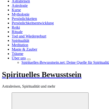
Astralreisen
Astrologie
Kurse
Mythologie
Persönlichkeiten
Persönlichkeitsentwicklung
Reiki
Rituale
Tod und Wiedergeburt
Spiritualität
Meditation
Magie & Zauber
Träume
Über uns
Spirituelles-Bewusstsein.net: Deine Quelle für Spiritual
Spirituelles Bewusstsein
Astralreisen, Spiritualität und mehr