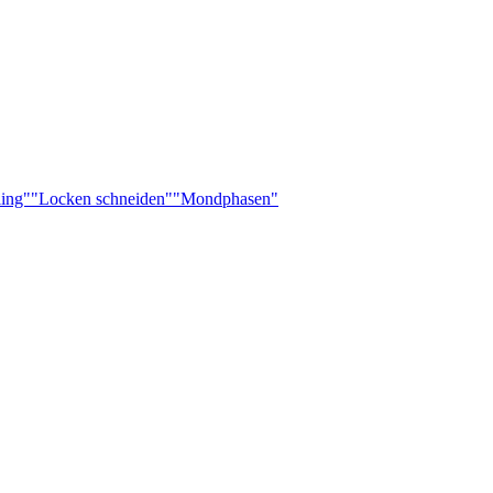
ling"
"Locken schneiden"
"Mondphasen"