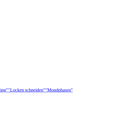
ling"
"Locken schneiden"
"Mondphasen"