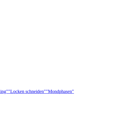
ling"
"Locken schneiden"
"Mondphasen"