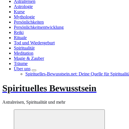
Astralreisen
Astrologie
Kurse
Mythologie
Persönlichkeiten
Persönlichkeitsentwicklung
Reiki
Rituale
Tod und Wiedergeburt
Spiritualität
Meditation
Magie & Zauber
Träume
Über uns
Spirituelles-Bewusstsein.net: Deine Quelle für Spiritual
Spirituelles Bewusstsein
Astralreisen, Spiritualität und mehr