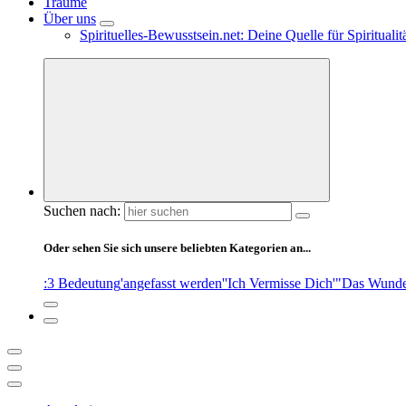
Träume
Über uns
Spirituelles-Bewusstsein.net: Deine Quelle für Spiritual
Suchen nach:
Oder sehen Sie sich unsere beliebten Kategorien an...
:3 Bedeutung
'angefasst werden'
'Ich Vermisse Dich'
"Das Wunde