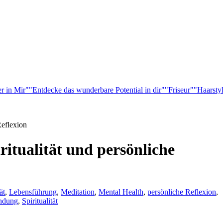
r in Mir"
"Entdecke das wunderbare Potential in dir"
"Friseur"
"Haarsty
Reflexion
iritualität und persönliche
ät
,
Lebensführung
,
Meditation
,
Mental Health
,
persönliche Reflexion
,
indung
,
Spiritualität