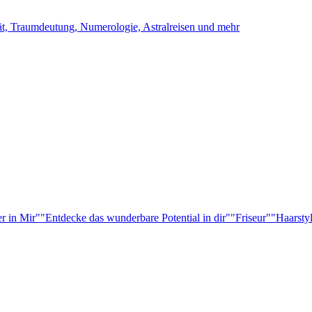
ität, Traumdeutung, Numerologie, Astralreisen und mehr
r in Mir"
"Entdecke das wunderbare Potential in dir"
"Friseur"
"Haarsty