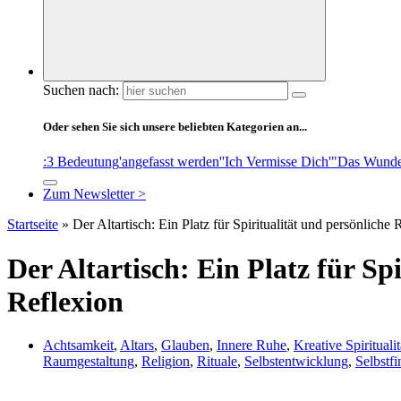
Suchen nach:
Oder sehen Sie sich unsere beliebten Kategorien an...
:3 Bedeutung
'angefasst werden'
'Ich Vermisse Dich'
"Das Wunde
Zum Newsletter >
Startseite
»
Der Altartisch: Ein Platz für Spiritualität und persönliche 
Der Altartisch: Ein Platz für Sp
Reflexion
Achtsamkeit
,
Altars
,
Glauben
,
Innere Ruhe
,
Kreative Spiritualit
Raumgestaltung
,
Religion
,
Rituale
,
Selbstentwicklung
,
Selbstf