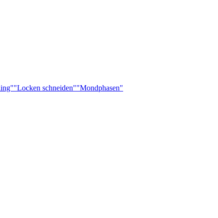
ling"
"Locken schneiden"
"Mondphasen"