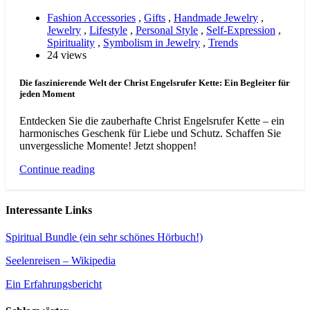
Fashion Accessories
,
Gifts
,
Handmade Jewelry
,
Jewelry
,
Lifestyle
,
Personal Style
,
Self-Expression
,
Spirituality
,
Symbolism in Jewelry
,
Trends
24 views
Die faszinierende Welt der Christ Engelsrufer Kette: Ein Begleiter für
jeden Moment
Entdecken Sie die zauberhafte Christ Engelsrufer Kette – ein
harmonisches Geschenk für Liebe und Schutz. Schaffen Sie
unvergessliche Momente! Jetzt shoppen!
Continue reading
Interessante Links
Spiritual Bundle (ein sehr schönes Hörbuch!)
Seelenreisen – Wikipedia
Ein Erfahrungsbericht