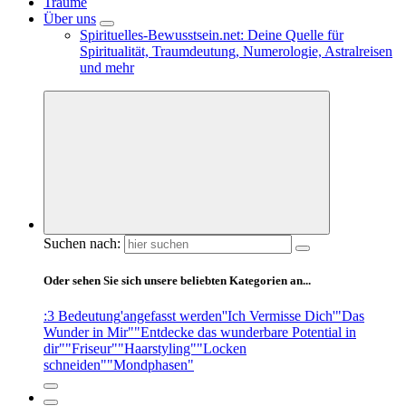
Träume
Über uns
Spirituelles-Bewusstsein.net: Deine Quelle für
Spiritualität, Traumdeutung, Numerologie, Astralreisen
und mehr
Suchen nach:
Oder sehen Sie sich unsere beliebten Kategorien an...
:3 Bedeutung
'angefasst werden'
'Ich Vermisse Dich'
"Das
Wunder in Mir"
"Entdecke das wunderbare Potential in
dir"
"Friseur"
"Haarstyling"
"Locken
schneiden"
"Mondphasen"