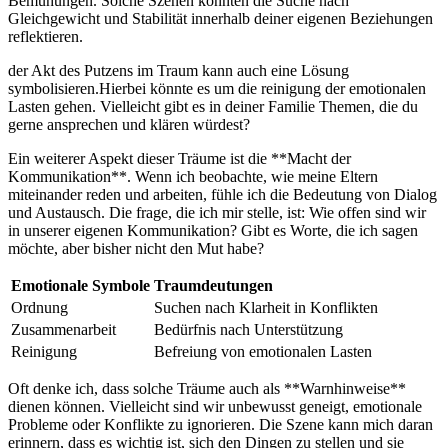
Bemühungen. Solche Szenen könnten die⁢ Suche nach
Gleichgewicht und Stabilität innerhalb deiner eigenen Beziehungen
reflektieren.
der Akt des Putzens im Traum kann auch eine Lösung
symbolisieren.Hierbei könnte es um die reinigung der emotionalen
Lasten gehen. Vielleicht gibt es in deiner Familie Themen, die du
gerne ansprechen und klären würdest?
Ein ⁤weiterer Aspekt ⁢dieser Träume ist die **Macht⁢ der
Kommunikation**.⁣ Wenn ich beobachte, wie meine Eltern
miteinander ⁢reden und arbeiten, fühle ich‍ die Bedeutung von Dialog
und Austausch. Die frage, die ich mir stelle, ist: ​Wie offen sind wir
in unserer eigenen Kommunikation? Gibt es Worte, die ich sagen
möchte, aber bisher nicht den Mut habe?
Emotionale Symbole
Traumdeutungen
Ordnung
Suchen nach ​Klarheit in Konflikten
Zusammenarbeit
Bedürfnis nach Unterstützung
Reinigung
Befreiung von emotionalen Lasten
Oft denke ich, ‍dass solche Träume auch als **Warnhinweise**
dienen können. Vielleicht sind wir unbewusst geneigt, emotionale
Probleme oder Konflikte ​zu ignorieren. Die⁣ Szene kann mich daran
erinnern, dass es wichtig ist, sich den Dingen zu stellen⁤ und sie