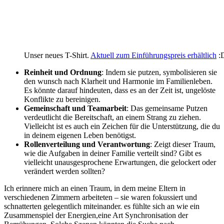
Unser neues T-Shirt.
Aktuell zum Einführungspreis erhältlich
:
Reinheit⁣ und​ Ordnung
: Indem sie⁣ putzen, symbolisieren sie
den wunsch nach Klarheit und Harmonie im Familienleben.
Es⁤ könnte darauf hindeuten, dass es an ⁢der Zeit ‍ist, ungelöste
Konflikte zu bereinigen.
Gemeinschaft und ​Teamarbeit
: Das gemeinsame ‌Putzen
verdeutlicht die Bereitschaft, an‍ einem Strang‌ zu ziehen.
Vielleicht⁢ ist es auch ein Zeichen ​für ⁢die Unterstützung, die du
⁢in deinem eigenen Leben benötigst.
Rollenverteilung und Verantwortung
: Zeigt dieser Traum,
wie die Aufgaben⁢ in deiner Familie verteilt sind? Gibt es
vielleicht unausgesprochene Erwartungen, die gelockert oder
‍verändert werden sollten?
Ich erinnere mich an ‍einen Traum, in dem meine Eltern ​in
verschiedenen Zimmern arbeiteten – sie waren fokussiert und
schnatterten gelegentlich miteinander. es fühlte⁣ sich an wie ein
Zusammenspiel der Energien,eine Art ​Synchronisation der