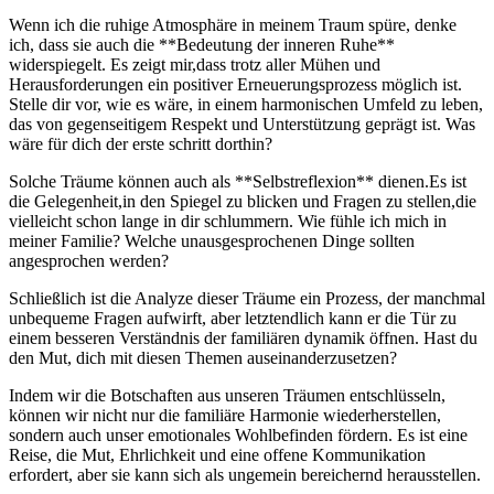
Wenn ich die ruhige Atmosphäre in meinem Traum spüre, denke
ich, ‌dass sie auch die **Bedeutung der inneren ‍Ruhe**
⁢widerspiegelt. Es zeigt mir,dass trotz aller Mühen und
Herausforderungen ein positiver Erneuerungsprozess möglich ist.
Stelle‍ dir ​vor, wie es wäre, in einem harmonischen Umfeld zu⁤ leben,⁤
das von gegenseitigem Respekt und Unterstützung geprägt ist. Was
wäre für dich der erste schritt dorthin?
Solche Träume können auch als **Selbstreflexion** dienen.Es ist
die Gelegenheit,in den Spiegel zu blicken und Fragen zu stellen,die
vielleicht schon lange in dir schlummern. Wie fühle ich mich in
‍meiner Familie? Welche unausgesprochenen Dinge sollten⁣
angesprochen werden?
Schließlich ist die Analyze dieser Träume ein Prozess, der manchmal
unbequeme Fragen aufwirft, aber letztendlich kann‍ er die Tür ​zu
einem⁣ besseren Verständnis der familiären dynamik ⁢öffnen. Hast⁢ du
den Mut, dich mit diesen Themen auseinanderzusetzen?
Indem wir die Botschaften aus unseren Träumen⁢ entschlüsseln,
können wir nicht nur die‍ familiäre Harmonie ​wiederherstellen,
sondern auch unser emotionales Wohlbefinden fördern. Es ist eine
Reise, die⁤ Mut, Ehrlichkeit und eine offene Kommunikation
erfordert, aber sie kann sich ‍als ungemein bereichernd herausstellen.