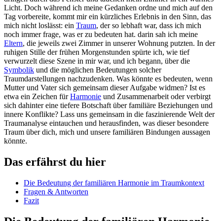
Licht. Doch während ich meine​ Gedanken ordne und mich auf den
Tag vorbereite, kommt mir ein kürzliches Erlebnis in den Sinn, das
mich ⁣nicht loslässt: ein‌
Traum
, der so lebhaft war, dass ich ‌mich
noch ⁢immer frage, was er zu bedeuten hat. darin sah ich meine
Eltern
, die jeweils zwei Zimmer in unserer Wohnung putzten. In der
ruhigen Stille der frühen Morgenstunden spürte ich,​ wie tief
verwurzelt diese Szene ‌in mir war, ⁢und ich begann, über‍ die
Symbolik
und die möglichen⁣ Bedeutungen solcher
Traumdarstellungen nachzudenken. Was könnte es bedeuten, wenn⁣
Mutter und Vater sich gemeinsam dieser Aufgabe​ widmen? Ist es
etwa ein Zeichen für
Harmonie
und ⁤Zusammenarbeit oder verbirgt
sich dahinter⁣ eine‍ tiefere Botschaft über familiäre Beziehungen und
innere ⁤Konflikte? Lass uns gemeinsam in die faszinierende Welt der
Traumanalyse eintauchen und herausfinden, ​was dieser besondere
Traum ⁤über⁤ dich, mich und unsere familiären Bindungen aussagen
könnte.
Das erfährst du hier
Die ​Bedeutung der familiären Harmonie im Traumkontext
Fragen & Antworten
Fazit