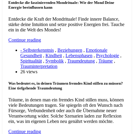
Entdecke die faszinierenden Mondrituale: Wie der Mond Deine
Energie beeinflussen kann
Entdecke die Kraft der Mondrituale! Finde innere Balance,
stärke deine Intuition und setze positive Energien frei. Tauche
ein in die Welt des Mondes!
Continue reading
- Selbsterkenntnis
,
Beziehungen
,
Emotionale
Gesundheit
,
Kindheit
,
Lebensphasen
,
Psychologie
,
Spiritualität
,
Symbolik
,
Traumdeutung
,
Träume
,
Trauminterpretation
26 views
Was bedeutet es, in deinen Träumen fremdes Kind stillen zu müssen?
Eine tiefgehende Traumdeutung
Träume, in denen man ein fremdes Kind stillen muss, können
viele Bedeutungen tragen. Sie spiegeln oft den Wunsch nach
Fürsorge, Verbundenheit oder auch die Übernahme neuer
Verantwortung wider. Solche Szenarien laden zur Reflexion
ein, was im eigenen Leben neu genährt werden möchte.
Continue reading