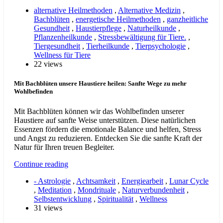
alternative Heilmethoden
,
Alternative Medizin
,
Bachblüten
,
energetische Heilmethoden
,
ganzheitliche
Gesundheit
,
Haustierpflege
,
Naturheilkunde
,
Pflanzenheilkunde
,
Stressbewältigung für Tiere.
,
Tiergesundheit
,
Tierheilkunde
,
Tierpsychologie
,
Wellness für Tiere
22 views
Mit Bachblüten unsere Haustiere heilen: Sanfte Wege zu mehr
Wohlbefinden
Mit Bachblüten können wir das Wohlbefinden unserer
Haustiere auf sanfte Weise unterstützen. Diese natürlichen
Essenzen fördern die emotionale Balance und helfen, Stress
und Angst zu reduzieren. Entdecken Sie die sanfte Kraft der
Natur für Ihren treuen Begleiter.
Continue reading
- Astrologie
,
Achtsamkeit
,
Energiearbeit
,
Lunar Cycle
,
Meditation
,
Mondrituale
,
Naturverbundenheit
,
Selbstentwicklung
,
Spiritualität
,
Wellness
31 views