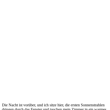
Die Nacht ist vorüber, und ich sitze hier, die ersten Sonnenstrahlen
dringen durch das Fenster und tauchen mein Zimmer in ein warmes