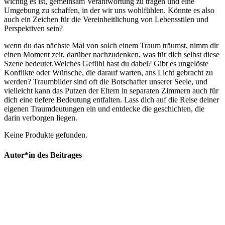
wichtig es ist, gemeinsam Verantwortung‌ zu tragen und eine
Umgebung zu schaffen, in‍ der wir uns wohlfühlen. ​Könnte es also
auch ein Zeichen ​für die Vereinheitlichung⁣ von Lebensstilen und
Perspektiven sein?
wenn du das nächste ‍Mal‌ von solch einem Traum träumst, nimm dir
einen Moment zeit, darüber nachzudenken, was ‌für dich selbst diese
Szene bedeutet.Welches Gefühl hast du dabei? Gibt ​es⁢ ungelöste
Konflikte oder Wünsche, die darauf warten, ans ⁤Licht ⁤gebracht ⁤zu
werden? Traumbilder sind oft die Botschafter unserer Seele, und
vielleicht‍ kann das Putzen der Eltern in separaten Zimmern auch für
dich⁤ eine tiefere‍ Bedeutung entfalten. Lass dich auf die Reise deiner
eigenen Traumdeutungen ein⁤ und entdecke die geschichten, die
darin verborgen liegen.
Keine Produkte gefunden.
Autor*in des Beitrages