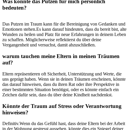
Was könnte das Putzen für mich persönlich
bedeuten?
Das​ Putzen im ​Traum kann für die Bereinigung von⁤ Gedanken und
Emotionen stehen.Es kann darauf hindeuten, dass du bereit bist, alte
Wunden zu heilen und Platz für neue Erfahrungen‌ in deinem Leben
zu schaffen. Möglicherweise reflektierst du über deine
Vergangenheit und versuchst, ⁣damit abzuschließen.
warum tauchen meine Eltern in meinen Träumen
auf?
Eltern repräsentieren oft Sicherheit, Unterstützung und Werte, die
uns‌ geprägt haben. ⁤Wenn sie in deinen Träumen erscheinen, könnte
das darauf hinweisen,⁣ dass du ihren⁢ Rat ​oder ihre Perspektive in
einer bestimmten Situation benötigst, oder es könnte einfach ein
Zeichen dafür sein, dass du über deine​ Kindheit nachdenkst.
Könnte der Traum auf Stress oder Verantwortung
hinweisen?
Definitiv.Wenn du ⁣das Gefühl hast, dass⁣ deine Eltern bei der Arbeit
in der Wohnung gestresst aussehen, könnte dies ein Spiegel deiner