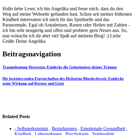
Hallo liebe Leser, ich bin Angelika und freue mich, dass du den
Weg auf meine Webseite gefunden hast. Schon seit meiner frühesten
Kindheit interessiere ich mich für das Spirituelle und das
Paranormale. Egal ob Astralreisen, Runen oder Heilen mit Zahlen -
ich bin sehr neugierig und offen und probiere gern Neues aus. So,
nun wünsche ich dir aber viel Spaß auf meinem Blog! :) Liebe
Grüße Deine Angelika
Beitragsnavigation
Traumdeutung Herzogin: Entdecke die Geheimnisse deiner Träume
Die faszinierenden Eigenschaften des Heilsteins Rhodochrosit: Entdecke
seine Wirkung auf Körper und Geist
Related Posts
- Selbsterkenntnis
,
Beziehungen
,
Emotionale Gesundheit
,
Kindheit
,
Lebensphasen
,
Psychologie
,
Spiritualität
,