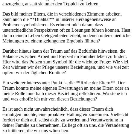
anzugehen, anstatt sie unter den Teppich zu kehren.
Das bild meiner Eltern, die in verschiedenen Zimmern arbeiten,
kann auch die **Dualität** in⁣ unserer ​Herangehensweise an
Probleme symbolisieren. Es erinnert mich daran, dass
unterschiedliche Perspektiven oft​ zu Lösungen führen können. Hast
du in deinem Leben Gelegenheiten erlebt, in denen unterschiedliche
Meinungen zu einem gelungenen Ergebnis führten?
Darüber⁤ hinaus kann der Traum auf das Bedürfnis hinweisen, die
Balance zwischen Arbeit und Freizeit im Familienleben zu finden.
Hier⁢ wird das ​Putzen zum Symbol für die wichtige Frage: Wie viel
Zeit widmen wir der Pflege⁢ unserer Beziehungen, und wie viel zeit⁤
opfern wir der täglichen Routine?
Ein weiterer interessanter Punkt ist die **Rolle ​der Eltern**. ‌Der
Traum könnte meine eigenen Erwartungen an​ meine Eltern oder an
meine Rolle innerhalb ⁢dieser Beziehung reflektieren. Wo stehe ich⁢
und was erhoffe ⁢ich mir von diesen Beziehungen?
Es ist auch nicht unwahrscheinlich,‍ dass dieser Traum dich
ermutigen möchte, ​eine proaktive Haltung einzunehmen. Vielleicht
fordert er dich auf, selbst aktiv zu werden und Verantwortung in
deiner ⁤Familie zu übernehmen. Es liegt oft an uns, die Veränderung
zu initiieren, die wir uns wünschen.