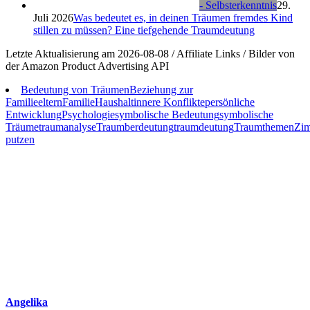
- Selbsterkenntnis
29.
Juli 2026
Was bedeutet es, in deinen Träumen fremdes Kind
stillen zu müssen? Eine tiefgehende Traumdeutung
Letzte Aktualisierung am 2026-08-08 / Affiliate Links / Bilder von
der Amazon Product Advertising API
Bedeutung von Träumen
Beziehung zur
Familie
eltern
Familie
Haushalt
innere Konflikte
persönliche
Entwicklung
Psychologie
symbolische Bedeutung
symbolische
Träume
traumanalyse
Traumberdeutung
traumdeutung
Traumthemen
Zi
putzen
Angelika