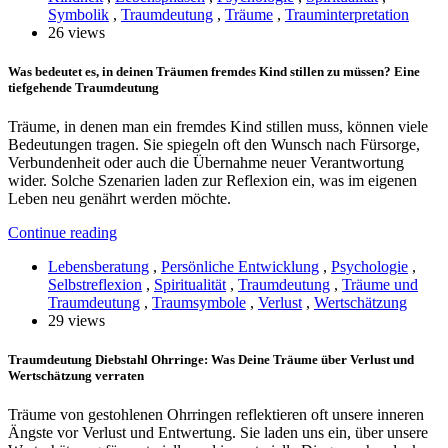
Symbolik
,
Traumdeutung
,
Träume
,
Trauminterpretation
26 views
Was bedeutet es, in deinen Träumen fremdes Kind stillen zu müssen? Eine
tiefgehende Traumdeutung
Träume, in denen man ein fremdes Kind stillen muss, können viele
Bedeutungen tragen. Sie spiegeln oft den Wunsch nach Fürsorge,
Verbundenheit oder auch die Übernahme neuer Verantwortung
wider. Solche Szenarien laden zur Reflexion ein, was im eigenen
Leben neu genährt werden möchte.
Continue reading
Lebensberatung
,
Persönliche Entwicklung
,
Psychologie
,
Selbstreflexion
,
Spiritualität
,
Traumdeutung
,
Träume und
Traumdeutung
,
Traumsymbole
,
Verlust
,
Wertschätzung
29 views
Traumdeutung Diebstahl Ohrringe: Was Deine Träume über Verlust und
Wertschätzung verraten
Träume von gestohlenen Ohrringen reflektieren oft unsere inneren
Ängste vor Verlust und Entwertung. Sie laden uns ein, über unsere