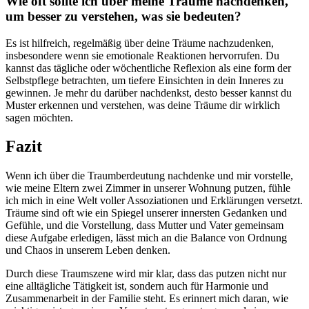
Wie oft sollte ‌ich ⁤über meine Träume nachdenken,
um besser zu ​verstehen, was sie bedeuten?
Es ist hilfreich, regelmäßig über deine Träume nachzudenken,
insbesondere‍ wenn sie emotionale Reaktionen hervorrufen. Du
kannst das tägliche oder wöchentliche Reflexion als eine form der
Selbstpflege betrachten, um tiefere‌ Einsichten ⁢in dein Inneres zu
gewinnen. Je‌ mehr du darüber‍ nachdenkst,⁢ desto besser kannst du
⁣Muster erkennen und verstehen, was deine Träume dir wirklich
sagen möchten.
Fazit
Wenn ich über die Traumberdeutung nachdenke und mir⁣ vorstelle,⁣
wie meine Eltern zwei Zimmer in unserer Wohnung putzen, fühle
⁢ich mich in eine Welt voller Assoziationen und Erklärungen versetzt.
Träume sind oft wie ein Spiegel unserer innersten Gedanken und
Gefühle, und die Vorstellung, dass Mutter und Vater gemeinsam
diese Aufgabe erledigen, lässt mich an die Balance von Ordnung
⁢und Chaos in unserem Leben denken.
Durch diese Traumszene wird mir​ klar, dass das putzen ‌nicht nur ​
eine alltägliche Tätigkeit ist, sondern auch für Harmonie und
Zusammenarbeit in der Familie steht. Es erinnert mich ​daran, wie