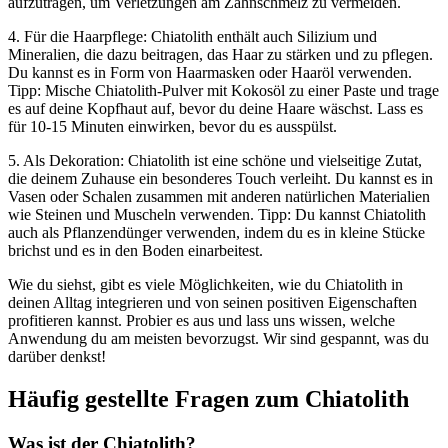
aufzutragen, um Verletzungen am Zahnschmelz zu vermeiden.
4. Für die Haarpflege: Chiatolith enthält auch Silizium und
Mineralien, die dazu beitragen, das Haar zu stärken und zu pflegen.
Du kannst es in Form von Haarmasken oder Haaröl verwenden.
Tipp: Mische Chiatolith-Pulver mit Kokosöl zu einer Paste und trage
es auf deine Kopfhaut auf, bevor du deine Haare wäschst. Lass es
für 10-15 Minuten einwirken, bevor du es ausspülst.
5. Als Dekoration: Chiatolith ist eine schöne und vielseitige Zutat,
die deinem Zuhause ein besonderes Touch verleiht. Du kannst es in
Vasen oder Schalen zusammen mit anderen natürlichen Materialien
wie Steinen und Muscheln verwenden. Tipp: Du kannst Chiatolith
auch als Pflanzendünger verwenden, indem du es in kleine Stücke
brichst und es in den Boden einarbeitest.
Wie du siehst, gibt es viele Möglichkeiten, wie du Chiatolith in
deinen Alltag integrieren und von seinen positiven Eigenschaften
profitieren kannst. Probier es aus und lass uns wissen, welche
Anwendung du am meisten bevorzugst. Wir sind gespannt, was du
darüber denkst!
Häufig gestellte Fragen zum Chiatolith
Was ist der Chiatolith?