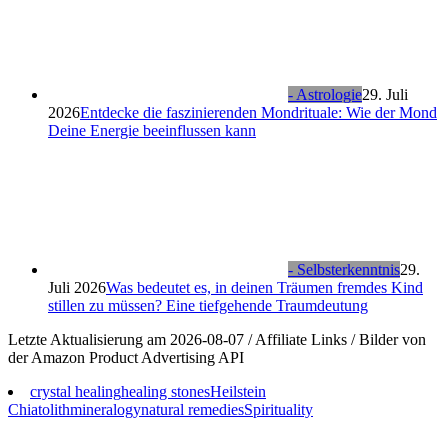
- Astrologie
29. Juli
2026
Entdecke die faszinierenden Mondrituale: Wie der Mond
Deine Energie beeinflussen kann
- Selbsterkenntnis
29.
Juli 2026
Was bedeutet es, in deinen Träumen fremdes Kind
stillen zu müssen? Eine tiefgehende Traumdeutung
Letzte Aktualisierung am 2026-08-07 / Affiliate Links / Bilder von
der Amazon Product Advertising API
crystal healing
healing stones
Heilstein
Chiatolith
mineralogy
natural remedies
Spirituality