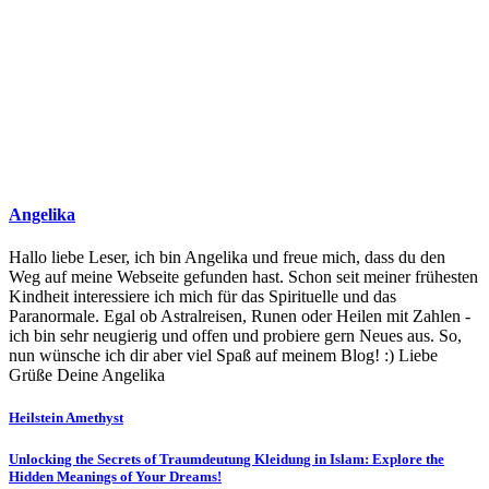
Angelika
Hallo liebe Leser, ich bin Angelika und freue mich, dass du den
Weg auf meine Webseite gefunden hast. Schon seit meiner frühesten
Kindheit interessiere ich mich für das Spirituelle und das
Paranormale. Egal ob Astralreisen, Runen oder Heilen mit Zahlen -
ich bin sehr neugierig und offen und probiere gern Neues aus. So,
nun wünsche ich dir aber viel Spaß auf meinem Blog! :) Liebe
Grüße Deine Angelika
Beitragsnavigation
Heilstein Amethyst
Unlocking the Secrets of Traumdeutung Kleidung in Islam: Explore the
Hidden Meanings of Your Dreams!