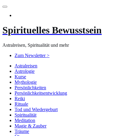
Zum
Inhalt
springen
Spirituelles Bewusstsein
Astralreisen, Spiritualität und mehr
Zum Newsletter >
Astralreisen
Astrologie
Kurse
Mythologie
Persönlichkeiten
Persönlichkeitsentwicklung
Reiki
Rituale
Tod und Wiedergeburt
Spiritualität
Meditation
Magie & Zauber
Träume