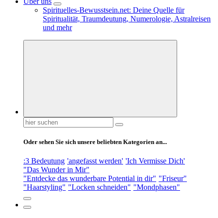
Über uns
Spirituelles-Bewusstsein.net: Deine Quelle für
Spiritualität, Traumdeutung, Numerologie, Astralreisen
und mehr
Suchen
nach:
Oder sehen Sie sich unsere beliebten Kategorien an...
:3 Bedeutung
'angefasst werden'
'Ich Vermisse Dich'
"Das Wunder in Mir"
"Entdecke das wunderbare Potential in dir"
"Friseur"
"Haarstyling"
"Locken schneiden"
"Mondphasen"