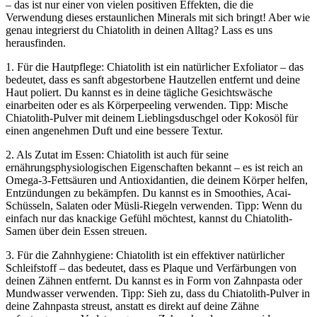
– das ist nur einer von vielen positiven Effekten, die die
Verwendung dieses erstaunlichen Minerals mit sich bringt! Aber wie
genau integrierst du Chiatolith in deinen Alltag? Lass es uns
herausfinden.
1. Für die Hautpflege: Chiatolith ist ein natürlicher Exfoliator – das
bedeutet, dass es sanft abgestorbene Hautzellen entfernt und deine
Haut poliert. Du kannst es in deine tägliche Gesichtswäsche
einarbeiten oder es als Körperpeeling verwenden. Tipp: Mische
Chiatolith-Pulver mit deinem Lieblingsduschgel oder Kokosöl für
einen angenehmen Duft und eine bessere Textur.
2. Als Zutat im Essen: Chiatolith ist auch für seine
ernährungsphysiologischen Eigenschaften bekannt – es ist reich an
Omega-3-Fettsäuren und Antioxidantien, die deinem Körper helfen,
Entzündungen zu bekämpfen. Du kannst es in Smoothies, Acai-
Schüsseln, Salaten oder Müsli-Riegeln verwenden. Tipp: Wenn du
einfach nur das knackige Gefühl möchtest, kannst du Chiatolith-
Samen über dein Essen streuen.
3. Für die Zahnhygiene: Chiatolith ist ein effektiver natürlicher
Schleifstoff – das bedeutet, dass es Plaque und Verfärbungen von
deinen Zähnen entfernt. Du kannst es in Form von Zahnpasta oder
Mundwasser verwenden. Tipp: Sieh zu, dass du Chiatolith-Pulver in
deine Zahnpasta streust, anstatt es direkt auf deine Zähne