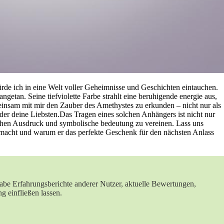
würde ​ich in eine Welt voller Geheimnisse und Geschichten eintauchen.
 angetan. Seine⁢ tiefviolette Farbe strahlt eine beruhigende energie aus,
einsam​ mit‌ mir den​ Zauber des ⁢Amethystes​ zu‍ erkunden – ⁤nicht nur ⁤als
er deine Liebsten.Das ⁣Tragen eines solchen ⁢Anhängers ist nicht ​nur
chen​ Ausdruck und symbolische bedeutung zu vereinen. Lass uns
macht und⁣ warum​ er das​ perfekte Geschenk für den⁢ nächsten Anlass
abe​ Erfahrungsberichte anderer ⁢Nutzer, aktuelle Bewertungen,
g einfließen ⁣lassen.