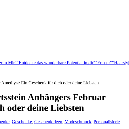
r in Mir"
"Entdecke das wunderbare Potential in dir"
"Friseur"
"Haarsty
 Amethyst: Ein Geschenk für dich oder deine Liebsten
tsstein Anhängers Februar
h oder deine Liebsten
henke
,
Geschenke
,
Geschenkideen
,
Modeschmuck
,
Personalisierte