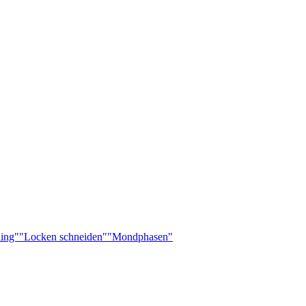
ling"
"Locken schneiden"
"Mondphasen"