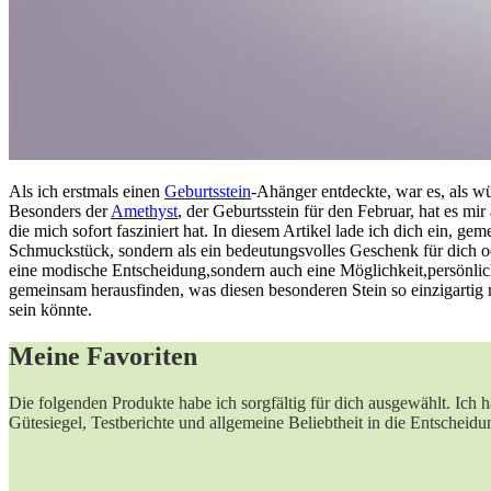
Als ich erstmals einen
Geburtsstein
-Ahänger‍ entdeckte, ⁣war es, als 
Besonders der
Amethyst
,‍ der Geburtsstein für den Februar, hat es mir
die ​mich sofort fasziniert ⁣hat. In diesem ‌Artikel lade ich dich ein, gem
Schmuckstück, sondern als ein bedeutungsvolles ‌Geschenk für ​dich od
eine modische Entscheidung,sondern auch⁤ eine Möglichkeit,persönli
‍gemeinsam herausfinden, was diesen besonderen ​Stein so einzigartig 
sein könnte.
Meine Favoriten
Die folgenden Produkte habe ich sorgfältig für dich ausgewählt. Ich h
Gütesiegel, Testberichte und​ allgemeine Beliebtheit in die Entscheidun