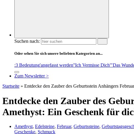
Suchen nach:
Oder sehen Sie sich unsere beliebten Kategorien an...
:3 Bedeutung
'angefasst werden'
'Ich Vermisse Dich'
"Das Wunde
Zum Newsletter >
Startseite
»
Entdecke den Zauber des Geburtsstein Anhängers Februar
Entdecke den Zauber des Gebur
Amethyst: Ein Geschenk für dic
Amethyst
,
Edelsteine
,
Februar
,
Geburtssteine
,
Geburtstagsgesc
Geschenke
,
Schmuck