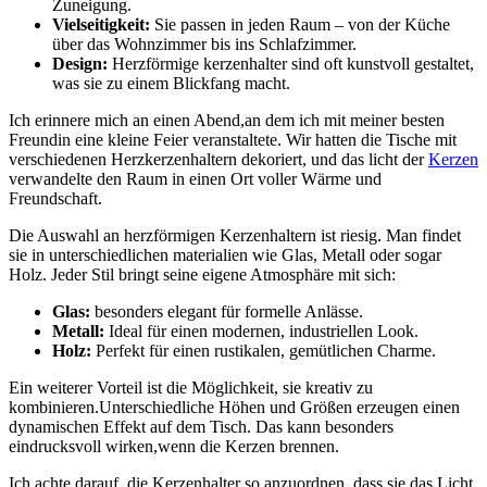
Zuneigung.
Vielseitigkeit:
Sie⁢ passen in jeden Raum – von der Küche
über das Wohnzimmer bis ins Schlafzimmer.
Design:
Herzförmige⁢ kerzenhalter‍ sind oft kunstvoll gestaltet,
was sie zu einem Blickfang macht.
Ich erinnere mich an einen Abend,an dem ich mit meiner besten
Freundin eine kleine Feier veranstaltete. Wir ⁣hatten die Tische mit
verschiedenen Herzkerzenhaltern dekoriert, und das ‍licht der
Kerzen
verwandelte ​den Raum in einen ⁤Ort voller Wärme und
Freundschaft.
Die Auswahl an herzförmigen Kerzenhaltern ist riesig. Man findet
sie in unterschiedlichen materialien wie Glas, Metall‍ oder sogar
Holz. Jeder Stil bringt​ seine eigene⁢ Atmosphäre ​mit sich:
Glas:
besonders elegant für formelle Anlässe.
Metall:
Ideal für einen modernen, industriellen Look.
Holz:
Perfekt ⁤für einen rustikalen, ‍gemütlichen Charme.
Ein weiterer Vorteil ist ⁤die Möglichkeit, sie kreativ ⁣zu
kombinieren.Unterschiedliche Höhen und⁢ Größen erzeugen einen
dynamischen Effekt auf ‍dem Tisch. Das kann besonders
eindrucksvoll​ wirken,wenn die Kerzen⁢ brennen.
Ich achte darauf, die Kerzenhalter so‍ anzuordnen, dass sie das Licht