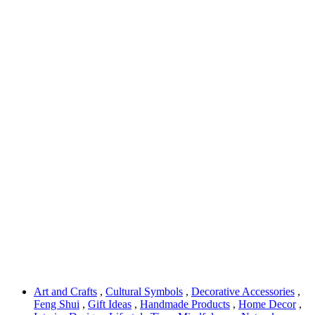
Art and Crafts
,
Cultural Symbols
,
Decorative Accessories
,
Feng Shui
,
Gift Ideas
,
Handmade Products
,
Home Decor
,