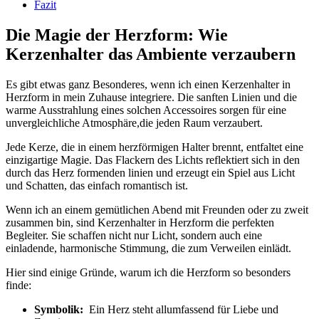
Fazit
Die Magie der Herzform: Wie
Kerzenhalter das Ambiente verzaubern
Es gibt etwas ganz Besonderes, wenn ich einen Kerzenhalter in
Herzform ⁤in mein Zuhause ​integriere. Die sanften ​Linien und die
warme Ausstrahlung eines solchen Accessoires sorgen für eine
unvergleichliche⁢ Atmosphäre,die jeden Raum⁢ verzaubert.
Jede Kerze, die in einem herzförmigen Halter brennt,⁢ entfaltet eine
einzigartige ⁢Magie. Das Flackern des ⁣Lichts reflektiert sich in den
durch das ​Herz ⁣formenden linien und‍ erzeugt ein⁣ Spiel aus Licht
und Schatten, das einfach romantisch ist.
Wenn ich an einem gemütlichen Abend ‌mit Freunden oder zu zweit‍
zusammen ​bin, sind​ Kerzenhalter in Herzform die perfekten
Begleiter. Sie schaffen nicht nur Licht, sondern auch eine
einladende, harmonische​ Stimmung, die zum Verweilen⁢ einlädt.
Hier sind einige ‍Gründe,‌ warum ich⁣ die Herzform so besonders
finde:
Symbolik:
⁣ Ein Herz steht allumfassend für Liebe‍ und