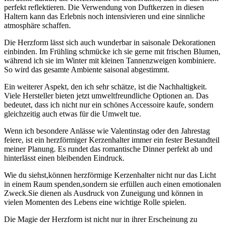
perfekt reflektieren. Die Verwendung von Duftkerzen in diesen
Haltern kann das⁢ Erlebnis noch intensivieren und eine‌ sinnliche
atmosphäre schaffen.
Die⁣ Herzform lässt sich auch wunderbar in saisonale Dekorationen
einbinden. ‌Im Frühling schmücke ich sie gerne mit frischen Blumen,
‍während ich ⁤sie im Winter mit kleinen Tannenzweigen kombiniere.
So wird ⁢das gesamte Ambiente saisonal abgestimmt.
Ein weiterer Aspekt,⁢ den ⁣ich ​sehr schätze, ist die ⁤Nachhaltigkeit.
Viele Hersteller bieten jetzt umweltfreundliche Optionen an. Das
bedeutet,⁤ dass⁣ ich nicht ⁤nur ein schönes Accessoire kaufe, sondern
gleichzeitig auch etwas für⁣ die Umwelt tue.
Wenn ‍ich besondere ⁣Anlässe wie Valentinstag oder den Jahrestag
feiere,‍ ist ein herzförmiger Kerzenhalter ​immer ‍ein fester Bestandteil
meiner Planung. Es rundet das romantische Dinner perfekt ab und
hinterlässt einen bleibenden Eindruck.
Wie du siehst,können herzförmige‌ Kerzenhalter nicht nur⁣ das Licht
in einem Raum spenden,sondern sie ⁤erfüllen auch ⁢einen‍ emotionalen
⁤Zweck.Sie dienen als Ausdruck von⁢ Zuneigung und können in
vielen Momenten des Lebens eine wichtige Rolle spielen.
Die ⁢Magie der Herzform ist ‍nicht nur‍ in ihrer Erscheinung ⁤zu