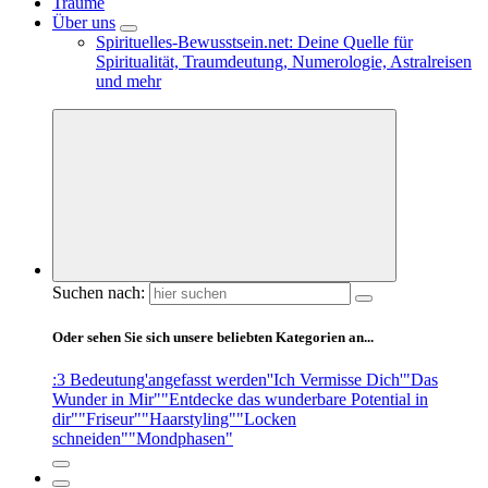
Träume
Über uns
Spirituelles-Bewusstsein.net: Deine Quelle für
Spiritualität, Traumdeutung, Numerologie, Astralreisen
und mehr
Suchen nach:
Oder sehen Sie sich unsere beliebten Kategorien an...
:3 Bedeutung
'angefasst werden'
'Ich Vermisse Dich'
"Das
Wunder in Mir"
"Entdecke das wunderbare Potential in
dir"
"Friseur"
"Haarstyling"
"Locken
schneiden"
"Mondphasen"