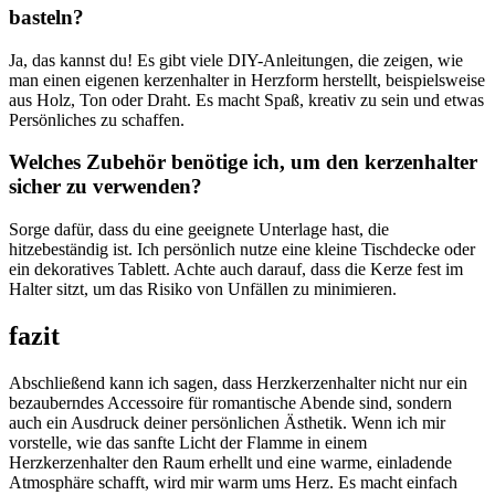
basteln?
Ja, das kannst du! Es gibt viele​ DIY-Anleitungen, die zeigen, wie
man einen⁢ eigenen kerzenhalter⁤ in ‌Herzform‍ herstellt, beispielsweise
aus Holz, Ton oder Draht. Es macht Spaß, kreativ​ zu‍ sein ⁣und etwas
Persönliches zu⁣ schaffen.
Welches‌ Zubehör benötige ich, ‍um den kerzenhalter
sicher zu verwenden?
Sorge dafür, dass du eine geeignete Unterlage hast, die
hitzebeständig ist. ‌Ich persönlich nutze eine kleine Tischdecke oder
ein dekoratives Tablett. Achte auch darauf, dass‍ die ⁤Kerze fest⁣ im
Halter⁤ sitzt, um das Risiko von Unfällen zu minimieren.
fazit
Abschließend kann‌ ich sagen, ⁣dass⁣ Herzkerzenhalter nicht⁤ nur ein
bezauberndes Accessoire ‌für romantische Abende ​sind, sondern
auch⁢ ein Ausdruck deiner​ persönlichen ​Ästhetik. Wenn ich mir
vorstelle, wie ‌das sanfte Licht​ der Flamme in einem
Herzkerzenhalter den Raum‍ erhellt und eine warme, ⁤einladende
⁤Atmosphäre schafft, wird mir warm ⁣ums Herz. Es⁢ macht einfach​