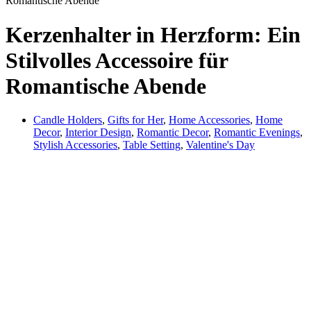
Romantische Abende
Kerzenhalter in Herzform: Ein
Stilvolles Accessoire für
Romantische Abende
Candle Holders
,
Gifts for Her
,
Home Accessories
,
Home
Decor
,
Interior Design
,
Romantic Decor
,
Romantic Evenings
,
Stylish Accessories
,
Table Setting
,
Valentine's Day