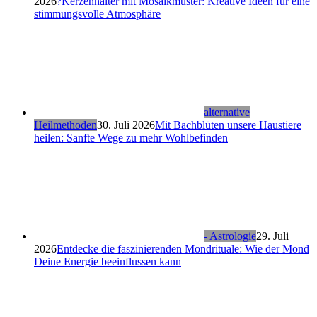
2026
?Kerzenhalter mit Mosaikmuster: Kreative Ideen für eine
stimmungsvolle Atmosphäre
alternative
Heilmethoden
30. Juli 2026
Mit Bachblüten unsere Haustiere
heilen: Sanfte Wege zu mehr Wohlbefinden
- Astrologie
29. Juli
2026
Entdecke die faszinierenden Mondrituale: Wie der Mond
Deine Energie beeinflussen kann