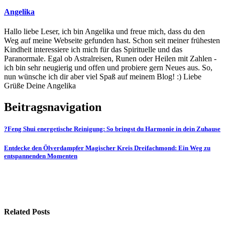
Angelika
Hallo liebe Leser, ich bin Angelika und freue mich, dass du den
Weg auf meine Webseite gefunden hast. Schon seit meiner frühesten
Kindheit interessiere ich mich für das Spirituelle und das
Paranormale. Egal ob Astralreisen, Runen oder Heilen mit Zahlen -
ich bin sehr neugierig und offen und probiere gern Neues aus. So,
nun wünsche ich dir aber viel Spaß auf meinem Blog! :) Liebe
Grüße Deine Angelika
Beitragsnavigation
?Feng Shui energetische Reinigung: So bringst du Harmonie in dein Zuhause
Entdecke den Ölverdampfer Magischer Kreis Dreifachmond: Ein Weg zu
entspannenden Momenten
Related Posts