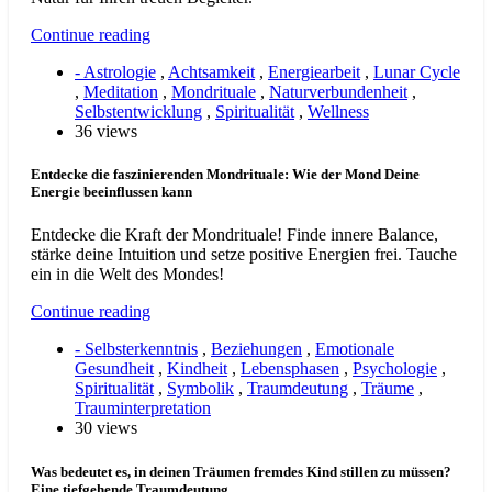
Continue reading
- Astrologie
,
Achtsamkeit
,
Energiearbeit
,
Lunar Cycle
,
Meditation
,
Mondrituale
,
Naturverbundenheit
,
Selbstentwicklung
,
Spiritualität
,
Wellness
36 views
Entdecke die faszinierenden Mondrituale: Wie der Mond Deine
Energie beeinflussen kann
Entdecke die Kraft der Mondrituale! Finde innere Balance,
stärke deine Intuition und setze positive Energien frei. Tauche
ein in die Welt des Mondes!
Continue reading
- Selbsterkenntnis
,
Beziehungen
,
Emotionale
Gesundheit
,
Kindheit
,
Lebensphasen
,
Psychologie
,
Spiritualität
,
Symbolik
,
Traumdeutung
,
Träume
,
Trauminterpretation
30 views
Was bedeutet es, in deinen Träumen fremdes Kind stillen zu müssen?
Eine tiefgehende Traumdeutung