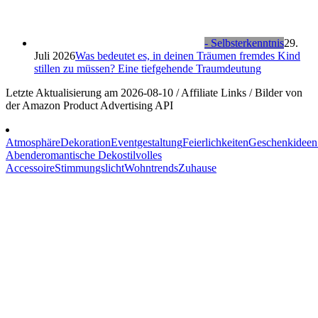
- Selbsterkenntnis
29.
Juli 2026
Was bedeutet es, in deinen Träumen fremdes Kind
stillen zu müssen? Eine tiefgehende Traumdeutung
Letzte Aktualisierung am 2026-08-10 / Affiliate Links / Bilder von
der Amazon Product Advertising API
Atmosphäre
Dekoration
Eventgestaltung
Feierlichkeiten
Geschenkideen
Abende
romantische Deko
stilvolles
Accessoire
Stimmungslicht
Wohntrends
Zuhause