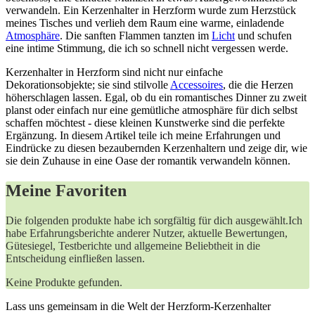
verwandeln. Ein Kerzenhalter in Herzform wurde zum Herzstück
meines Tisches und⁣ verlieh dem Raum eine warme, einladende
Atmosphäre
. Die sanften Flammen tanzten⁤ im ‌
Licht
und‍ schufen
⁤eine intime Stimmung, die ich⁤ so schnell nicht vergessen werde.
Kerzenhalter in Herzform sind nicht nur einfache
Dekorationsobjekte; sie sind stilvolle
Accessoires
,⁤ die die ⁤Herzen
höherschlagen lassen. Egal, ob du ‌ein romantisches Dinner zu zweit
‌planst oder einfach ⁢nur eine ⁢gemütliche atmosphäre für ⁣dich selbst
schaffen möchtest ‌- diese kleinen ‌Kunstwerke sind die⁤ perfekte
Ergänzung. In diesem ‌Artikel teile ich meine Erfahrungen und
Eindrücke zu diesen bezaubernden Kerzenhaltern und zeige dir, ⁣wie
sie dein Zuhause in eine Oase der romantik⁢ verwandeln ‌können.​
Meine Favoriten
Die folgenden produkte habe ich ‌sorgfältig für dich ​ausgewählt.Ich
habe Erfahrungsberichte anderer ​Nutzer, ⁢aktuelle​ Bewertungen,
Gütesiegel,⁢ Testberichte und allgemeine ‍Beliebtheit in die
Entscheidung einfließen lassen.
Keine Produkte gefunden.
Lass ‍uns gemeinsam in‍ die Welt​ der Herzform-Kerzenhalter