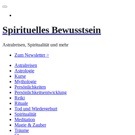
Zum
Inhalt
springen
Spirituelles Bewusstsein
Astralreisen, Spiritualität und mehr
Zum Newsletter >
Astralreisen
Astrologie
Kurse
Mythologie
Persönlichkeiten
Persönlichkeitsentwicklung
Reiki
Rituale
Tod und Wiedergeburt
Spiritualität
Meditation
Magie & Zauber
Träume