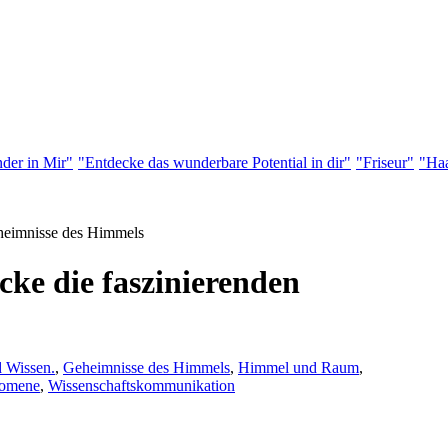
der in Mir"
"Entdecke das wunderbare Potential in dir"
"Friseur"
"Haa
heimnisse des Himmels
ke die faszinierenden
 Wissen.
,
Geheimnisse des Himmels
,
Himmel und Raum
,
nomene
,
Wissenschaftskommunikation