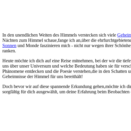
In den unendlichen Weiten ‍des Himmels verstecken sich⁣ viele
Geheim
Nächten zum Himmel ‍schaue,fange ich an,über die ehrfurchtgebieten
Sonnen
​ und Monde faszinieren mich -‌ nicht nur wegen⁣ ihrer Schönhe
⁤ranken.
Heute ‌möchte ⁢ich dich auf eine Reise mitnehmen,​ bei ‍der wir⁤ die ti
uns über unser Universum und⁢ welche Bedeutung⁣ haben⁣ sie für‌ vers
Phänomene⁢ entdecken und die Poesie verstehen,die ​in den Schatten und
⁤Geheimnisse⁤ der Himmel für uns bereithält!
Doch bevor wir auf ​diese spannende Erkundung gehen,möchte ich ‍dir 
sorgfältig für dich ausgewählt, um deine ⁤Erfahrung beim Beobachten‍ 