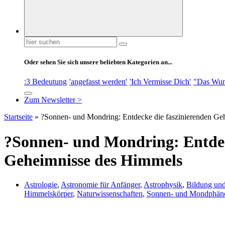
Suchen
nach:
Oder sehen Sie sich unsere beliebten Kategorien an...
:3 Bedeutung
'angefasst werden'
'Ich Vermisse Dich'
"Das Wun
Zum Newsletter >
Startseite
»
?Sonnen- und Mondring: Entdecke die faszinierenden Ge
?Sonnen- und Mondring: Entdec
Geheimnisse des Himmels
Astrologie
,
Astronomie für Anfänger
,
Astrophysik
,
Bildung und
Himmelskörper
,
Naturwissenschaften
,
Sonnen- und Mondphä