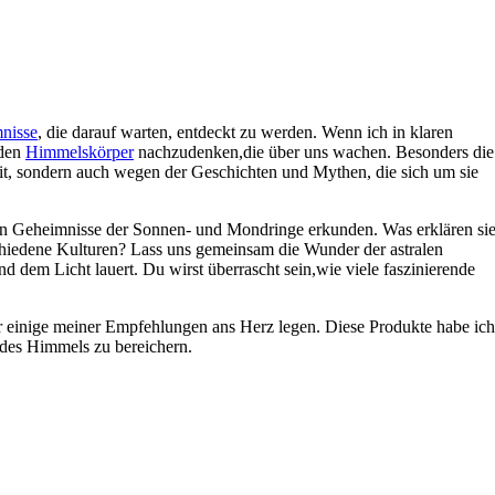
nisse
, die⁣ darauf warten,⁢ entdeckt zu werden.‌ Wenn ich in klaren
den⁤
Himmelskörper
nachzudenken,die⁤ über uns⁢ wachen. Besonders die
it, sondern​ auch ⁤wegen der‌ Geschichten und Mythen, ⁣die sich um sie
efen Geheimnisse ⁢der ‌Sonnen-‍ und⁤ Mondringe erkunden. Was erklären si
chiedene Kulturen?‍ Lass⁤ uns gemeinsam die Wunder der astralen
 dem⁤ Licht ​lauert. Du wirst⁢ überrascht sein,wie viele faszinierende
‌einige meiner Empfehlungen ans Herz legen. ⁢Diese​ Produkte ‍habe ich​
des Himmels zu bereichern. ‌