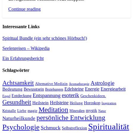
Continue reading
Interessante Links
Spiritual Bundle (ein sehr schönes Hörbuch!)
Seelenreisen – Wikipedia
Ein Erfahrungsbericht
Schlagwörter
Achtsamkeit
Astrologie
Alternative Medizin
Aromatherapie
Edelsteine
Energie
Energiearbeit
Bedeutung
Bewusstsein
Beziehungen
esoterik
Entspannung
Entdeckung
Geschenkideen.
Engel
Gesundheit
Heilsteine
Heilstein
Horoskop
Heilung
Inspiration
Meditation
Kristalle
magie
mystik
Liebe
Mineralien
Natur
persönliche Entwicklung
Naturheilkunde
Spiritualität
Psychologie
Schmuck
Selbstreflexion