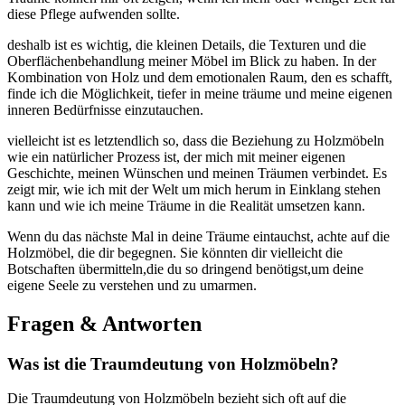
diese ⁤Pflege aufwenden sollte.
deshalb ist es⁤ wichtig,⁤ die kleinen Details, ​die⁢ Texturen und die
Oberflächenbehandlung ​meiner Möbel ‍im Blick zu ‌haben. In der
Kombination von Holz und​ dem emotionalen Raum, den es schafft,‍
finde ich die Möglichkeit, tiefer in meine träume und meine ⁤eigenen
inneren Bedürfnisse einzutauchen.
vielleicht ist⁣ es letztendlich so, ‍dass ‌die⁣ Beziehung zu​ Holzmöbeln
wie ein natürlicher Prozess ist, der⁣ mich mit meiner eigenen⁤
Geschichte, meinen Wünschen und‍ meinen Träumen ⁤verbindet. ​Es
zeigt⁤ mir, wie ich⁣ mit der Welt um mich herum in Einklang stehen⁢
kann und wie ich meine Träume in⁤ die Realität​ umsetzen kann.
Wenn du das nächste Mal in deine ​Träume⁣ eintauchst, achte auf die
Holzmöbel, ⁤die dir ⁣begegnen. Sie könnten⁢ dir vielleicht⁤ die
⁤Botschaften übermitteln,die du so dringend ⁤benötigst,um deine
‌eigene Seele ‍zu verstehen und⁣ zu umarmen.
Fragen & Antworten
Was ist die Traumdeutung von Holzmöbeln?
Die Traumdeutung von Holzmöbeln ​bezieht⁢ sich oft auf die ​