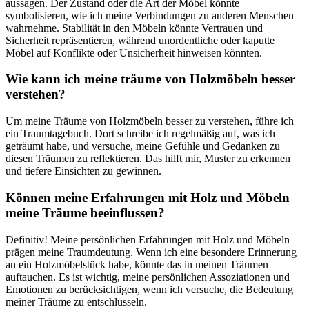
aussagen. Der Zustand​ oder die Art der ⁤Möbel könnte
symbolisieren, wie ich meine Verbindungen zu anderen Menschen
wahrnehme. Stabilität in den Möbeln könnte Vertrauen und‌
Sicherheit repräsentieren, während unordentliche⁣ oder ​kaputte
Möbel ‌auf Konflikte oder Unsicherheit ⁣hinweisen könnten.
Wie kann ich meine ‍träume‍ von⁣ Holzmöbeln‌ besser
verstehen?
Um‍ meine ⁤Träume von Holzmöbeln besser​ zu verstehen,⁣ führe ⁤ich⁣
ein Traumtagebuch. Dort ‍schreibe ⁢ich regelmäßig auf,‌ was ich
geträumt habe,⁣ und versuche, meine Gefühle⁢ und ‍Gedanken ‍zu
diesen Träumen‌ zu ⁢reflektieren. Das⁤ hilft‍ mir, Muster zu erkennen
und tiefere Einsichten zu ⁢gewinnen.
Können meine Erfahrungen mit Holz und Möbeln
meine⁤ Träume beeinflussen?
Definitiv! ​Meine persönlichen Erfahrungen mit Holz ⁣und⁤ Möbeln
⁤prägen meine ⁤Traumdeutung. ‌Wenn ich ⁢eine besondere Erinnerung
an ein ​Holzmöbelstück habe, könnte das in meinen Träumen
auftauchen. ​Es​ ist wichtig,‌ meine persönlichen Assoziationen und⁤
Emotionen zu‍ berücksichtigen, wenn ⁤ich versuche,⁤ die Bedeutung
meiner Träume zu entschlüsseln.