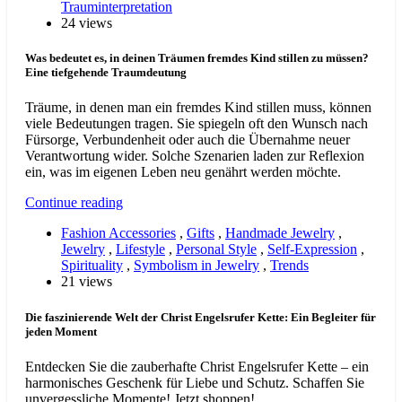
Trauminterpretation
24 views
Was bedeutet es, in deinen Träumen fremdes Kind stillen zu müssen?
Eine tiefgehende Traumdeutung
Träume, in denen man ein fremdes Kind stillen muss, können
viele Bedeutungen tragen. Sie spiegeln oft den Wunsch nach
Fürsorge, Verbundenheit oder auch die Übernahme neuer
Verantwortung wider. Solche Szenarien laden zur Reflexion
ein, was im eigenen Leben neu genährt werden möchte.
Continue reading
Fashion Accessories
,
Gifts
,
Handmade Jewelry
,
Jewelry
,
Lifestyle
,
Personal Style
,
Self-Expression
,
Spirituality
,
Symbolism in Jewelry
,
Trends
21 views
Die faszinierende Welt der Christ Engelsrufer Kette: Ein Begleiter für
jeden Moment
Entdecken Sie die zauberhafte Christ Engelsrufer Kette – ein
harmonisches Geschenk für Liebe und Schutz. Schaffen Sie
unvergessliche Momente! Jetzt shoppen!