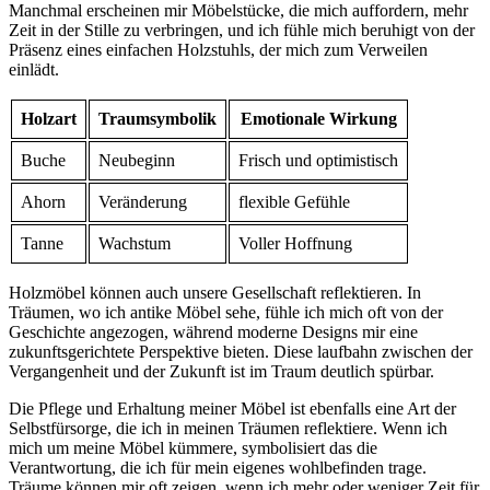
Manchmal ​erscheinen mir ‍Möbelstücke, die mich ⁢auffordern, mehr
Zeit in der Stille ‍zu verbringen,‍ und​ ich fühle ​mich beruhigt von der
Präsenz eines⁣ einfachen Holzstuhls, der mich zum⁤ Verweilen
einlädt.
Holzart
Traumsymbolik
Emotionale Wirkung
Buche
Neubeginn
Frisch und⁤ optimistisch
Ahorn
Veränderung
flexible Gefühle
Tanne
Wachstum
Voller Hoffnung
Holzmöbel können auch unsere Gesellschaft reflektieren. In⁣
Träumen,‌ wo ich antike⁤ Möbel sehe, fühle ‍ich mich oft ‍von der⁢
Geschichte angezogen, während moderne Designs mir eine
⁣zukunftsgerichtete Perspektive bieten. Diese‍ laufbahn zwischen der‍
Vergangenheit und der Zukunft ist im Traum ‍deutlich spürbar.
Die Pflege und ⁤Erhaltung meiner Möbel ist ⁢ebenfalls eine Art der⁣
Selbstfürsorge, die ich in meinen⁢ Träumen reflektiere. Wenn ich
mich um meine Möbel kümmere, symbolisiert das die
Verantwortung,⁣ die ich für mein eigenes wohlbefinden trage.
⁣Träume können mir‌ oft zeigen, wenn ⁣ich mehr⁢ oder ​weniger Zeit für‌