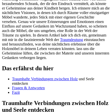
bezaubernden⁢ Schrank, der dir den Eindruck vermittelt, als könnte
⁣er Geheimnisse aus deiner Kindheit bergen. Ich erinnere ‌mich⁣ an die
nächtlichen Visionen, in denen⁢ ich durch Räume voller einzigartiger
Möbel wanderte, jedes⁤ Stück‌ mit ⁣einer eigenen Geschichte
versehen. Genau wie unsere Erinnerungen und Emotionen einen‍
Einfluss‌ auf unsere Gedanken im Wachzustand ‍haben, so ⁢scheinen
auch die Möbel, die uns umgeben, eine Rolle in der Welt ‌der
Träume zu spielen. In diesem Artikel lade ⁣ich dich‍ ein, gemeinsam
mit mir ‌in die faszinierende Welt der
Traumdeutung
einzutauchen⁣
und ‍herauszufinden, was deine nächtlichen ⁢erlebnisse über die
Holzmöbel in deinem Leben verraten könnten. lass​ uns die
Geheimnisse ⁣lüften, die zwischen der Materie und unseren innersten
Gedanken verborgen liegen.
Das erfährst du ​hier
Traumhafte Verbindungen zwischen
Holz
und Seele
entdecken
Fragen & Antworten
Fazit
Traumhafte Verbindungen zwischen Holz
und ⁢Seele entdecken