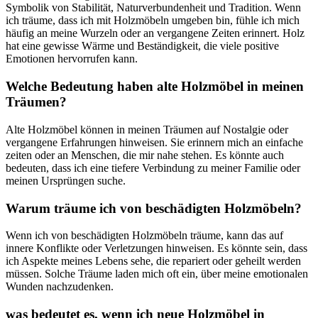
Symbolik von Stabilität, Naturverbundenheit und Tradition. Wenn
⁢ich träume, ⁣dass ich⁣ mit Holzmöbeln ‍umgeben bin, fühle ich mich
häufig an ⁢meine Wurzeln oder an vergangene ​Zeiten erinnert. ⁣Holz ​
hat eine‍ gewisse Wärme und Beständigkeit,‌ die viele positive
Emotionen hervorrufen ⁤kann.
Welche Bedeutung‌ haben alte ⁤Holzmöbel in meinen
Träumen?
Alte Holzmöbel können ‌in meinen Träumen auf Nostalgie ⁣oder
vergangene Erfahrungen hinweisen. ⁤Sie​ erinnern mich an einfache
zeiten oder ‍an Menschen, ‍die mir ⁣nahe stehen. Es könnte ​auch
bedeuten, dass​ ich eine tiefere Verbindung zu meiner Familie⁤ oder
meinen Ursprüngen‌ suche.
Warum⁢ träume ich von ​beschädigten Holzmöbeln?
Wenn ich von beschädigten Holzmöbeln träume, kann das auf
⁤innere Konflikte oder Verletzungen hinweisen.⁣ Es könnte sein, dass
⁣ich⁣ Aspekte ⁤meines Lebens ‌sehe, die repariert oder⁣ geheilt werden
⁣müssen. Solche⁢ Träume laden mich oft ein, ‌über⁣ meine emotionalen
Wunden ⁢nachzudenken.
was ⁤bedeutet es, ⁤wenn ich neue Holzmöbel ​in