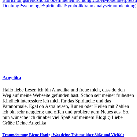
Einrichtungstrends
holzmöbel
Inneneinrichtung
Möbel
Möbelinterpretat
Deutung
Psychologie
Spiritualität
Symbolik
traumanalyse
traumdeutung
Angelika
Hallo liebe Leser, ich bin Angelika und freue mich, dass du den
Weg auf meine Webseite gefunden hast. Schon seit meiner frühesten
Kindheit interessiere ich mich für das Spirituelle und das
Paranormale. Egal ob Astralreisen, Runen oder Heilen mit Zahlen -
ich bin sehr neugierig und offen und probiere gern Neues aus. So,
nun wünsche ich dir aber viel Spaß auf meinem Blog! :) Liebe
Grüße Deine Angelika
Beitragsnavigation
Traumdeutung Biene Honig: Was deine Träume über Süße und Vielfalt