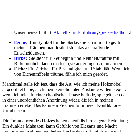
Unser neues T-Shirt.
Aktuell zum Einführungspreis erhältlich
:
Esche
:
​ Ein ⁢Symbol⁢ für die ​Stärke, die ich ‍in mir trage. In
meinen Träumen ⁤manifestiert⁢ sich das als kraftvolle​
Entscheidungen.
Birke
:
⁣ Sie​ steht für Neubeginn und Reinheit.träume mit
Birkenmöbeln laden mich ein,veränderungen zu umarmen.
Eiche:
Ein Zeichen für‌ Beständigkeit und​ Stabilität. Wenn ich‍
von Eichenmöbeln träume, fühle ich mich geerdet.
Manchmal ​stelle ich⁢ fest, dass die Art, wie ich meine Holzmöbel
angeordnet‍ habe, auch meine emotionalen Zustände widerspiegelt.
wenn ich⁣ mich in‌ einer ​chaotischen Phase ‍befinde, ⁣spiegelt sich das
in einer unordentlichen ⁤Anordnung ⁣wider, die‍ ich‍ in meinen
Träumen erlebe. Das kann ein ⁤Zeichen für inneren Konflikt ‌oder
Unruhe sein.
Die farbnuancen des Holzes haben‍ ebenfalls‍ ihre eigene‌ Bedeutung.
Ein dunkles Mahagoni⁣ kann⁤ Gefühle von‌ Eleganz​ und Macht
hervorrufen, während ein‍ helles Buchenholz oft mit ‌Frische und