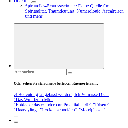
Über uns
Spirituelles-Bewusstsein.net: Deine Quelle für
Spiritualität, Traumdeutung, Numerologie, Astralreisen
und mehr
Suchen
nach:
Oder sehen Sie sich unsere beliebten Kategorien an...
:3 Bedeutung
'angefasst werden'
'Ich Vermisse Dich'
"Das Wunder in Mir"
"Entdecke das wunderbare Potential in dir"
"Friseur"
"Haarstyling"
"Locken schneiden"
"Mondphasen"