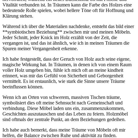
Vitalität ⁣verbunden ist. In Träumen kann die Farbe des ‍Holzes eine⁢
bedeutende Rolle⁢ spielen, wobei hellere ​Töne oft ‍für ‍Hoffnung und⁢
Klärung‍ stehen.
Während ich über ‌die ‍Materialien nachdenke, entsteht das bild⁢ einer⁤
**symbiotischen Beziehung**⁢ zwischen mir und​ meinen​ Möbeln.
⁢Jeder Schnitt, jeder Knick im Holz⁣ erzählt⁢ von der Zeit, ⁤die
vergangen ist, und ⁤das ist ähnlich, wie ‌ich in meinen Träumen‌ die
Spuren meiner Vergangenheit ⁣erkenne.
Ich​ habe ​festgestellt, dass⁤ der⁤ Geruch ⁣von Holz auch seine ⁣eigene,
magische Wirkung⁢ hat.⁣ In ‍Träumen, in denen ​ich von einem⁣ Raum
⁤voller Holz umgeben bin, fühle ich mich oft⁣ an meine kindheit
erinnert, ‍was mir das Gefühl von⁣ Sicherheit und Geborgenheit
vermittelt. Es ist erstaunlich, wie ⁣stark die‌ Sinne⁣ unsere Träume⁤
beeinflussen können.
Wenn ich an‍ Orten von⁢ schwerem, massiven Tischen ​träume,
symbolisiert dies oft⁤ meine Sehnsucht nach Gemeinschaft und
verbindung.⁣ Diese Möbel laden uns ein, zusammenzukommen,
Geschichten ⁢auszutauschen und das Leben zu feiern. Holzmöbel
⁤sind oftmals der zentrale Punkt,⁢ an dem Beziehungen gedeihen.
Ich‌ habe auch bemerkt, dass meine ⁣Träume von Möbeln oft ⁤mir
helfen, die Balance zwischen Ruhe und aktivität zu ​finden.