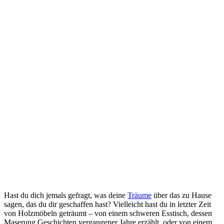
Hast du dich ⁣jemals gefragt, was deine‍
Träume
‌über das ⁢zu ‌Hause
⁣sagen, das du dir geschaffen hast? Vielleicht hast​ du in‌ letzter⁢ Zeit
von Holzmöbeln geträumt‍ – von ‍einem schweren ‌Esstisch, dessen
Maserung Geschichten ​vergangener Jahre erzählt, ‌oder von einem