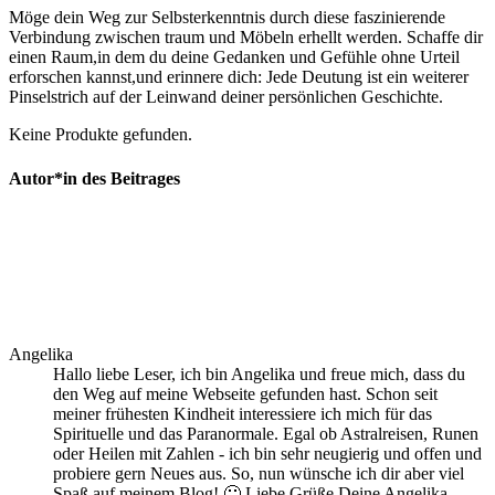
Möge⁣ dein Weg zur Selbsterkenntnis durch diese faszinierende
Verbindung zwischen traum und Möbeln erhellt ‌werden. ⁣Schaffe‌ dir
einen​ Raum,in ⁣dem du deine Gedanken und Gefühle ohne Urteil
erforschen kannst,und erinnere dich: Jede⁣ Deutung ​ist ‍ein weiterer
Pinselstrich auf​ der Leinwand ​deiner persönlichen Geschichte.
Keine Produkte gefunden.
Autor*in des Beitrages
Angelika
Hallo liebe Leser, ich bin Angelika und freue mich, dass du
den Weg auf meine Webseite gefunden hast. Schon seit
meiner frühesten Kindheit interessiere ich mich für das
Spirituelle und das Paranormale. Egal ob Astralreisen, Runen
oder Heilen mit Zahlen - ich bin sehr neugierig und offen und
probiere gern Neues aus. So, nun wünsche ich dir aber viel
Spaß auf meinem Blog! 🙂 Liebe Grüße Deine Angelika