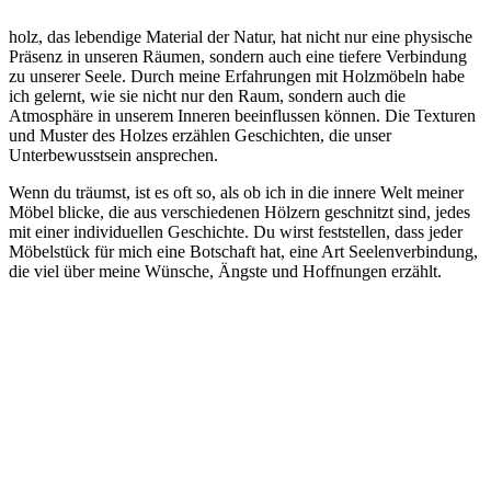
holz, ‍das lebendige⁢ Material ‍der Natur, hat nicht nur⁢ eine⁤ physische⁢
Präsenz in unseren⁣ Räumen, sondern auch eine tiefere Verbindung⁤
zu unserer Seele. Durch meine Erfahrungen‍ mit Holzmöbeln​ habe
ich ​gelernt, wie sie⁢ nicht nur den Raum, ⁢sondern auch​ die
Atmosphäre in unserem​ Inneren beeinflussen können. Die Texturen
und Muster des Holzes erzählen Geschichten, ⁣die unser
Unterbewusstsein ansprechen.
Wenn du träumst, ⁣ist⁤ es oft so, ⁢als ob ich in die‌ innere Welt meiner
Möbel‍ blicke,‌ die aus‌ verschiedenen Hölzern geschnitzt sind, ​jedes
mit‌ einer individuellen Geschichte. ⁣Du‍ wirst feststellen,⁣ dass jeder
Möbelstück für‌ mich​ eine Botschaft hat, eine ⁤Art​ Seelenverbindung,
die ⁤viel über ⁢meine Wünsche, Ängste und⁤ Hoffnungen erzählt.