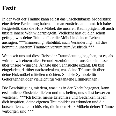
Fazit
In⁤ der Welt der Träume kann⁣ selbst⁤ das unscheinbarste Möbelstück
eine⁢ tiefere Bedeutung ⁣haben, als man zunächst annimmt. Ich ​habe
festgestellt, dass ‍die Holz Möbel, die unseren ‌Raum‌ prägen, oft auch⁣
unsere innere⁣ Welt widerspiegeln. Vielleicht⁤ hast du dich⁢ schon
gefragt, was deine‌ Träume über die ‍Möbel in deinem Leben
aussagen. ***Erinnerung, ‍Stabilität, auch Veränderung – all dies‍
kommt in unserem Traum-universum zum‍ Ausdruck.***
Wenn wir⁢ uns auf⁤ diese Reise ⁣der Traumdeutung begeben, ist es, ⁤als
würden wir einem ⁢alten Freund zuzuhören, der ‌uns Geheimnisse
über ‌unsere Wünsche, Ängste ​und Sehnsüchte erzählt. ‍Du bist
eingeladen, ⁤darüber⁣ nachzudenken, was deine Träume ‍dir über
‍deine​ Holzmöbel‌ mitteilen möchten. Sind sie Symbole⁢ für
Geborgenheit⁤ oder vielleicht‌ für vergangene Erinnerungen?
Die Beschäftigung mit‍ dem, was uns in der Nacht ​begegnet, kann
erstaunliche ‌Einsichten ‌liefern und uns helfen,⁣ uns‌ selbst besser zu
verstehen. ***Ich ​hoffe, ⁤meine⁢ Erlebnisse und​ Gedanken haben
dich inspiriert,‌ deine eigenen Traumbilder zu erkunden und‌ die
botschaften ‌zu entschlüsseln, die in den‍ Holz ​Möbeln deiner ‌Träume
verborgen sind.***