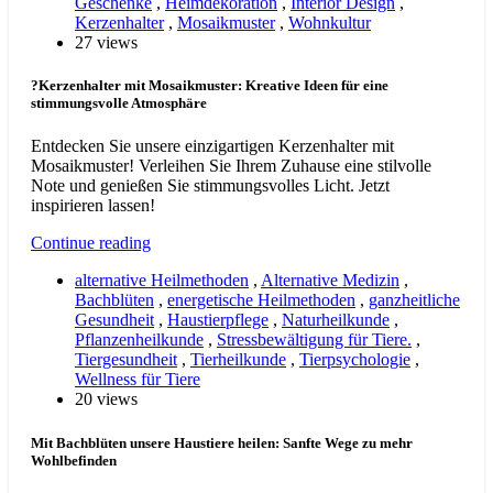
Geschenke
,
Heimdekoration
,
Interior Design
,
Kerzenhalter
,
Mosaikmuster
,
Wohnkultur
27 views
?Kerzenhalter mit Mosaikmuster: Kreative Ideen für eine
stimmungsvolle Atmosphäre
Entdecken Sie unsere einzigartigen Kerzenhalter mit
Mosaikmuster! Verleihen Sie Ihrem Zuhause eine stilvolle
Note und genießen Sie stimmungsvolles Licht. Jetzt
inspirieren lassen!
Continue reading
alternative Heilmethoden
,
Alternative Medizin
,
Bachblüten
,
energetische Heilmethoden
,
ganzheitliche
Gesundheit
,
Haustierpflege
,
Naturheilkunde
,
Pflanzenheilkunde
,
Stressbewältigung für Tiere.
,
Tiergesundheit
,
Tierheilkunde
,
Tierpsychologie
,
Wellness für Tiere
20 views
Mit Bachblüten unsere Haustiere heilen: Sanfte Wege zu mehr
Wohlbefinden