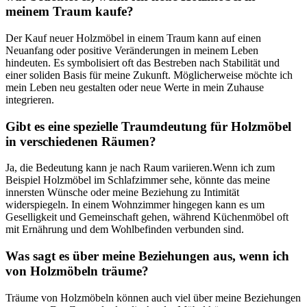
‍meinem Traum⁢ kaufe?
Der ⁣Kauf neuer Holzmöbel in⁢ einem ‌Traum ‍kann auf ⁢einen
Neuanfang oder positive‍ Veränderungen ⁤in meinem Leben⁤
hindeuten. Es symbolisiert oft ‍das Bestreben nach Stabilität und
einer soliden Basis für meine Zukunft. Möglicherweise​ möchte⁢ ich
mein Leben neu gestalten oder neue Werte in mein‍ Zuhause
integrieren.
Gibt ‌es eine spezielle Traumdeutung⁤ für⁣ Holzmöbel
in verschiedenen Räumen?
Ja, die Bedeutung ⁣kann je nach Raum variieren.Wenn ich zum
Beispiel​ Holzmöbel ⁢im‍ Schlafzimmer sehe, könnte ​das meine‌
innersten Wünsche ⁣oder meine Beziehung ​zu​ Intimität
widerspiegeln. In ⁤einem Wohnzimmer⁤ hingegen kann es um
Geselligkeit und Gemeinschaft ⁣gehen, während Küchenmöbel⁤ oft
mit Ernährung ‌und dem Wohlbefinden verbunden sind.
Was sagt es⁣ über meine ⁢Beziehungen aus, wenn ich
von Holzmöbeln träume?
Träume von Holzmöbeln können auch viel über meine Beziehungen