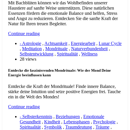
Mit Bachblüten können wir das Wohlbefinden unserer
Haustiere auf sanfte Weise unterstützen. Diese natürlichen
Essenzen fördern die emotionale Balance und helfen, Stress
und Angst zu reduzieren. Entdecken Sie die sanfte Kraft der
Natur für Ihren treuen Begleiter.
Continue reading
- Astrologie
,
Achtsamkeit
,
Energiearbeit
,
Lunar Cycle
,
Meditation
,
Mondrituale
,
Naturverbundenheit
,
Selbstentwicklung
,
Spiritualität
,
Wellness
28 views
Entdecke die faszinierenden Mondrituale: Wie der Mond Deine
Energie beeinflussen kann
Entdecke die Kraft der Mondrituale! Finde innere Balance,
stärke deine Intuition und setze positive Energien frei. Tauche
ein in die Welt des Mondes!
Continue reading
- Selbsterkenntnis
,
Beziehungen
,
Emotionale
Gesundheit
,
Kindheit
,
Lebensphasen
,
Psychologie
,
Spiritualität
,
Symbolik
,
Traumdeutung
,
Träume
,