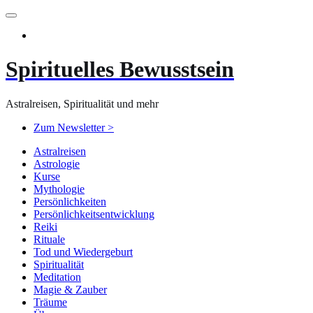
Zum
Inhalt
springen
Spirituelles Bewusstsein
Astralreisen, Spiritualität und mehr
Zum Newsletter >
Astralreisen
Astrologie
Kurse
Mythologie
Persönlichkeiten
Persönlichkeitsentwicklung
Reiki
Rituale
Tod und Wiedergeburt
Spiritualität
Meditation
Magie & Zauber
Träume