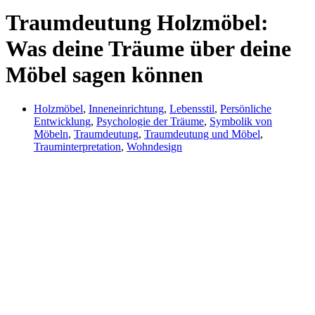
Traumdeutung Holzmöbel:
Was deine Träume über deine
Möbel sagen können
Holzmöbel
,
Inneneinrichtung
,
Lebensstil
,
Persönliche
Entwicklung
,
Psychologie der Träume
,
Symbolik von
Möbeln
,
Traumdeutung
,
Traumdeutung und Möbel
,
Trauminterpretation
,
Wohndesign