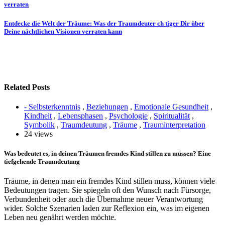
verraten
Entdecke die Welt der Träume: Was der Traumdeuter ch tiger Dir über
Deine nächtlichen Visionen verraten kann
Related Posts
- Selbsterkenntnis
,
Beziehungen
,
Emotionale Gesundheit
,
Kindheit
,
Lebensphasen
,
Psychologie
,
Spiritualität
,
Symbolik
,
Traumdeutung
,
Träume
,
Trauminterpretation
24 views
Was bedeutet es, in deinen Träumen fremdes Kind stillen zu müssen? Eine
tiefgehende Traumdeutung
Träume, in denen man ein fremdes Kind stillen muss, können viele
Bedeutungen tragen. Sie spiegeln oft den Wunsch nach Fürsorge,
Verbundenheit oder auch die Übernahme neuer Verantwortung
wider. Solche Szenarien laden zur Reflexion ein, was im eigenen
Leben neu genährt werden möchte.